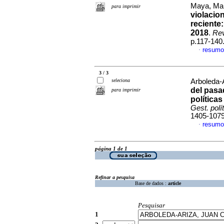
Maya, Mar
para imprimir
violacio
reciente:
2018
.
Rev
p.117-140
resumo
·
3 / 3
seleciona
Arboleda-A
del pasa
para imprimir
política
Gest. polít
1405-107
resumo
·
página 1 de 1
Refinar a pesquisa
Base de dados :
article
Pesquisar
1