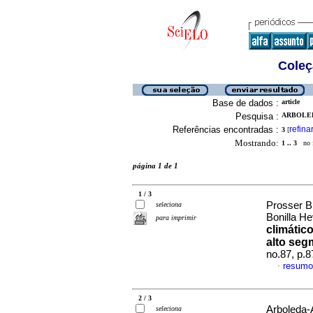
Coleç
Base de dados :
article
Pesquisa :
ARBOLED
Referências encontradas :
refina
3
[
Mostrando:
1 .. 3
no f
página 1 de 1
1 / 3
Prosser B
seleciona
Bonilla He
para imprimir
climátic
alto seg
no.87, p.
resumo
·
2 / 3
Arboleda-A
seleciona