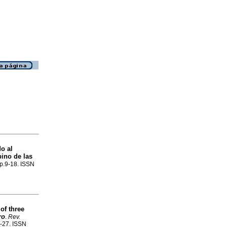
o al
pino de las
 p.9-18. ISSN
of three
ro
.
Rev.
7-27. ISSN