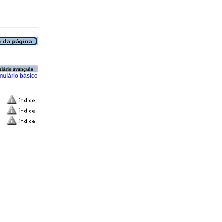
lário avançado
mulário básico