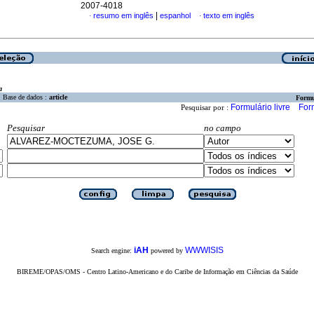
2007-4018
|
resumo em inglês
espanhol
texto em inglês
·
·
a
Base de dados :
article
Formu
Formulário livre
For
Pesquisar por :
Pesquisar
no campo
iAH
WWWISIS
Search engine:
powered by
BIREME/OPAS/OMS - Centro Latino-Americano e do Caribe de Informação em Ciências da Saúde