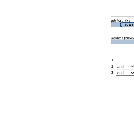
página 1 de 1
Refinar a pesquis
1
2
3