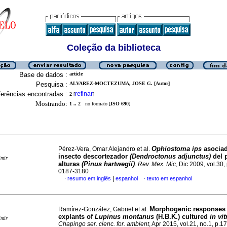
Coleção da biblioteca
Base de dados :
article
Pesquisa :
ALVAREZ-MOCTEZUMA, JOSE G. [Autor]
erências encontradas :
refinar
2
[
]
Mostrando:
1 .. 2
no formato [
ISO 690
]
Ophiostoma ips
asociad
Pérez-Vera, Omar Alejandro et al.
insecto descortezador
(Dendroctonus adjunctus)
del 
imir
alturas
(Pinus hartwegii)
.
Rev. Mex. Mic
, Dic 2009, vol.30,
0187-3180
|
resumo em inglês
espanhol
texto em espanhol
·
·
Morphogenic responses 
Ramírez-González, Gabriel et al.
explants of
Lupinus montanus
(H.B.K.) cultured
in vit
imir
Chapingo ser. cienc. for. ambient
, Apr 2015, vol.21, no.1, p.1