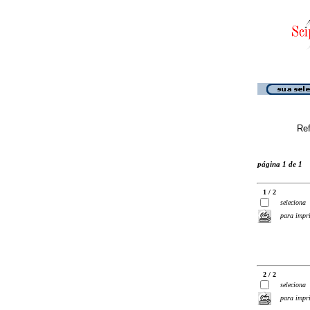
Ref
página 1 de 1
1 / 2
seleciona
para impr
2 / 2
seleciona
para impr