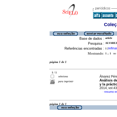
Coleç
Base de dados :
article
Pesquisa :
ALVAREZ
Referências encontradas :
refina
1
[
Mostrando:
1 .. 1
no f
página 1 de 1
1 / 1
Álvarez Pér
seleciona
Análisis d
para imprimir
y la práct
2014, vol.4
resumo e
·
página 1 de 1