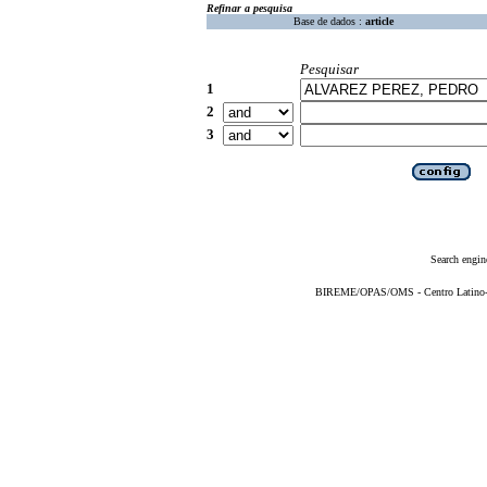
Refinar a pesquisa
Base de dados :
article
Pesquisar
1
2
3
Search engin
BIREME/OPAS/OMS - Centro Latino-Am