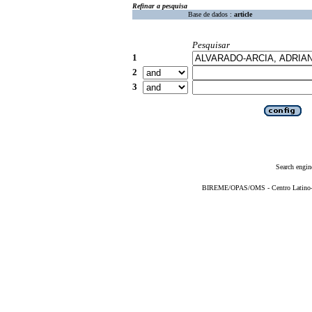
Refinar a pesquisa
Base de dados :
article
Pesquisar
1
2
3
Search engin
BIREME/OPAS/OMS - Centro Latino-Am