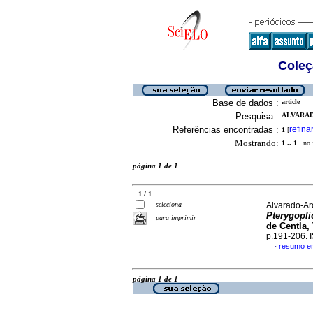
Coleç
Base de dados :
article
Pesquisa :
ALVARADO
Referências encontradas :
refina
1
[
Mostrando:
1 .. 1
no f
página 1 de 1
1 / 1
seleciona
Alvarado-Arc
Pterygopli
para imprimir
de Centla,
p.191-206.
resumo e
·
página 1 de 1