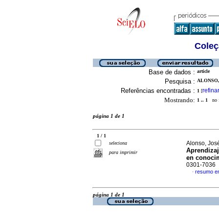
Coleç
Base de dados :
article
Pesquisa :
ALONSO,
Referências encontradas :
refina
1
[
Mostrando:
1 .. 1
no f
página 1 de 1
1 / 1
Alonso, Jos
seleciona
Aprendizaj
para imprimir
en conoci
0301-7036
resumo e
·
página 1 de 1