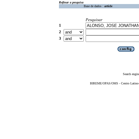
Refinar a pesquisa
Base de dados :
article
Pesquisar
1
2
3
Search engin
BIREME/OPAS/OMS - Centro Latino-Am