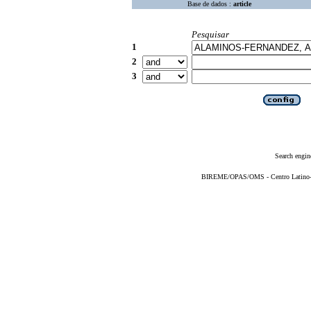
Base de dados :
article
Pesquisar
1
2
3
Search engin
BIREME/OPAS/OMS - Centro Latino-Am