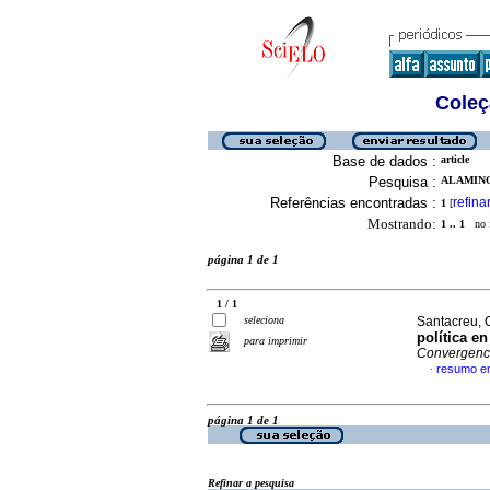
Coleç
Base de dados :
article
Pesquisa :
ALAMINO
Referências encontradas :
refina
1
[
Mostrando:
1 .. 1
no f
página 1 de 1
1 / 1
seleciona
Santacreu, O
política e
para imprimir
Convergenc
resumo e
·
página 1 de 1
Refinar a pesquisa