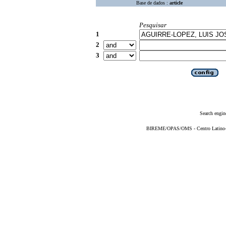
Base de dados :
article
Pesquisar
1
2
3
Search engin
BIREME/OPAS/OMS - Centro Latino-Am