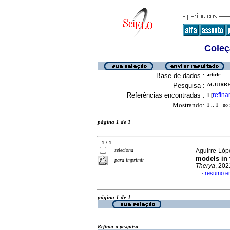
Coleç
Base de dados :
article
Pesquisa :
AGUIRRE-
Referências encontradas :
refina
1
[
Mostrando:
1 .. 1
no f
página 1 de 1
1 / 1
seleciona
Aguirre-Lóp
models in 
para imprimir
Therya
, 202
resumo em
·
página 1 de 1
Refinar a pesquisa