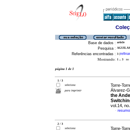
Coleç
Base de dados :
article
Pesquisa :
AGUILAS
Referências encontradas :
refina
3
[
Mostrando:
1 .. 3
no f
página 1 de 1
1 / 3
Torre-Tor
seleciona
Álvarez-G
para imprimir
the Ande
Switchi
vol.14, n
resumo
·
2 / 3
Torre-Tor
seleciona