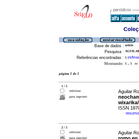
Coleç
Base de dados :
article
Pesquisa :
AGUILAR
Referências encontradas :
refina
5
[
Mostrando:
1 .. 5
no f
página 1 de 1
1 / 5
seleciona
Aguilar Ro
neochama
para imprimir
wixarika
ISSN 187
resumo
·
2 / 5
seleciona
Aguilar Ro
romo en l
para imprimir