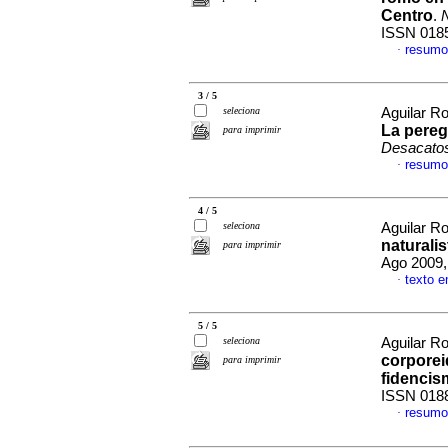
Centro
.
ISSN 018
resumo
·
3 / 5
seleciona
Aguilar Ro
La pereg
para imprimir
Desacato
resumo
·
4 / 5
seleciona
Aguilar Ro
naturali
para imprimir
Ago 2009,
texto 
·
5 / 5
seleciona
Aguilar Ro
corporei
para imprimir
fidenci
ISSN 018
resumo
·