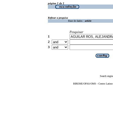
página 1 de 1
Refinar a pesquisa
Base de dados :
article
Pesquisar
1
2
3
Search engin
BIREME/OPAS/OMS - Centro Latino-Am