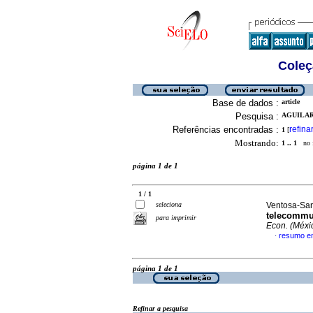
Coleç
Base de dados :
article
Pesquisa :
AGUILAR
Referências encontradas :
refina
1
[
Mostrando:
1 .. 1
no f
página 1 de 1
1 / 1
seleciona
Ventosa-Sant
telecommun
para imprimir
Econ. (Méxic
resumo em
·
página 1 de 1
Refinar a pesquisa