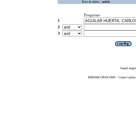
Base de dados :
article
Pesquisar
1
2
3
Search engin
BIREME/OPAS/OMS - Centro Latino-Am