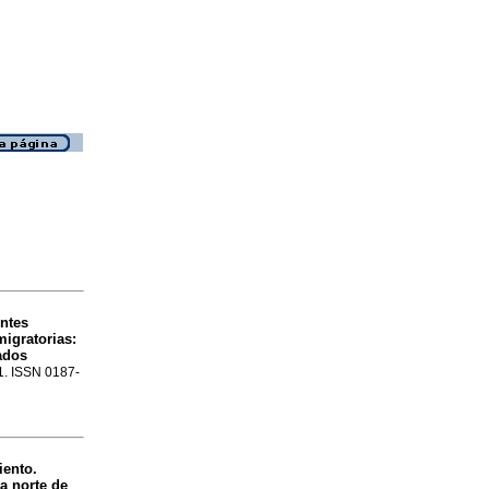
ntes
migratorias:
ados
81. ISSN 0187-
iento.
na norte de