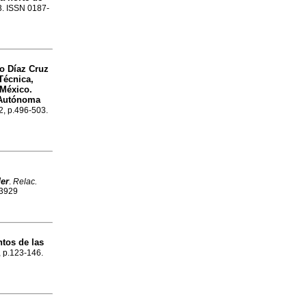
83. ISSN 0187-
ro Díaz Cruz
 Técnica,
 México.
 Autónoma
.2, p.496-503.
er
.
Relac.
-3929
tos de las
, p.123-146.