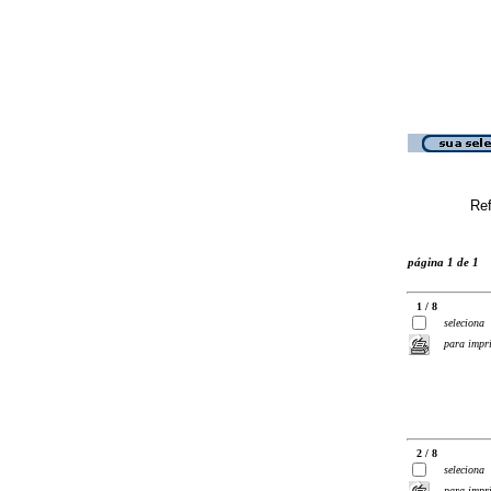
Ref
página 1 de 1
1 / 8
seleciona
para impr
2 / 8
seleciona
para impr