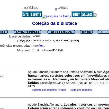
Coleção da biblioteca
Base de dados :
article
Pesquisa :
AGUDO SANCHIZ, ALEJANDRO [Autor]
erências encontradas :
refinar
8
[
]
Mostrando:
1 .. 8
no formato [
ISO 690
]
Age
Agudo Sanchíz, Alejandro and Estrada Saavedra, Marco
humanitarios, servicios colectivos e (in)movilidades 
imir
experiencias en Alemania y en la frontera México-Est
Unidos
.
Sociológica (Méx.)
, Abr 2021, vol.36, no.102, p.43-
0173
|
resumo em espanhol
inglês
texto em espanhol
·
·
Legados históricos en movim
Agudo Sanchíz, Alejandro.
Colonización agraria indígena y conflicto en Tila, zo
imir