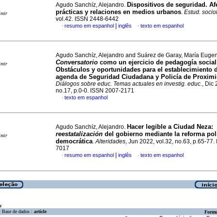
Dispositivos de seguridad. Af
Agudo Sanchíz, Alejandro.
prácticas y relaciones en medios urbanos
.
Estud. socio
imir
vol.42. ISSN 2448-6442
|
resumo em espanhol
inglês
texto em espanhol
·
·
Agudo Sanchíz, Alejandro and Suárez de Garay, María Euge
Conversatorio
como un ejercicio de pedagogía social
imir
Obstáculos y oportunidades para el establecimiento 
agenda de Seguridad Ciudadana y Policía de Proxim
Diálogos sobre educ. Temas actuales en investig. educ.
, Dic 
no.17, p.0-0. ISSN 2007-2171
texto em espanhol
·
Hacer legible a Ciudad Neza:
Agudo Sanchíz, Alejandro.
reestatalización
del gobierno mediante la reforma poli
imir
democrática
.
Alteridades
, Jun 2022, vol.32, no.63, p.65-77
7017
|
resumo em espanhol
inglês
texto em espanhol
·
·
a
Base de dados :
article
Formu