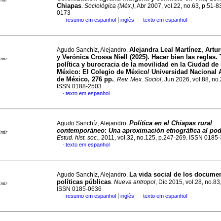
Chiapas
.
Sociológica (Méx.)
, Abr 2007, vol.22, no.63, p.51-
0173
|
resumo em espanhol
inglês
texto em espanhol
·
·
Alejandra Leal Martínez, Artu
Agudo Sanchíz, Alejandro.
y Verónica Crossa Niell (2025). Hacer bien las reglas.
imir
política y burocracia de la movilidad en la Ciudad de
México: El Colegio de México/ Universidad Nacional
de México, 276 pp.
.
Rev. Mex. Sociol
, Jun 2026, vol.88, no
ISSN 0188-2503
texto em espanhol
·
Política en el Chiapas rural
Agudo Sanchíz, Alejandro.
contemporáneo
:
Una aproximación etnográfica al pod
imir
Estud. hist. soc.
, 2011, vol.32, no.125, p.247-269. ISSN 0185
texto em espanhol
·
La vida social de los documen
Agudo Sanchíz, Alejandro.
políticas públicas
.
Nueva antropol
, Dic 2015, vol.28, no.83
imir
ISSN 0185-0636
|
resumo em espanhol
inglês
texto em espanhol
·
·