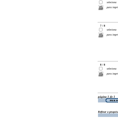
seleciona
para impr
7 / 8
seleciona
para impr
8 / 8
seleciona
para impr
página 1 de 1
Refinar a pesquis