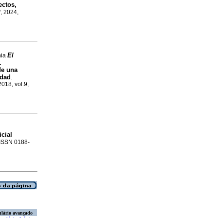
ectos,
l
, 2024,
El
nia
.
de una
idad
.
2018, vol.9,
cial
. ISSN 0188-
lário avançado