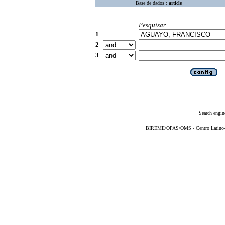
Base de dados :
article
Pesquisar
1
2
3
Search engin
BIREME/OPAS/OMS - Centro Latino-Am