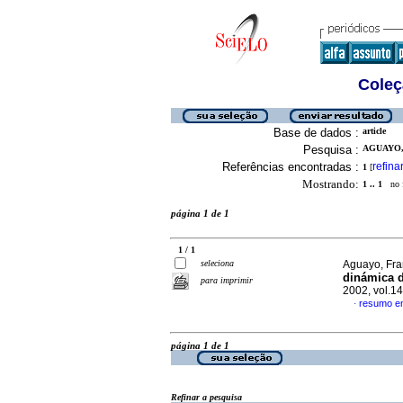
Coleç
Base de dados :
article
Pesquisa :
AGUAYO,
Referências encontradas :
refina
1
[
Mostrando:
1 .. 1
no f
página 1 de 1
1 / 1
seleciona
Aguayo, Fra
dinámica 
para imprimir
2002, vol.1
resumo e
·
página 1 de 1
Refinar a pesquisa