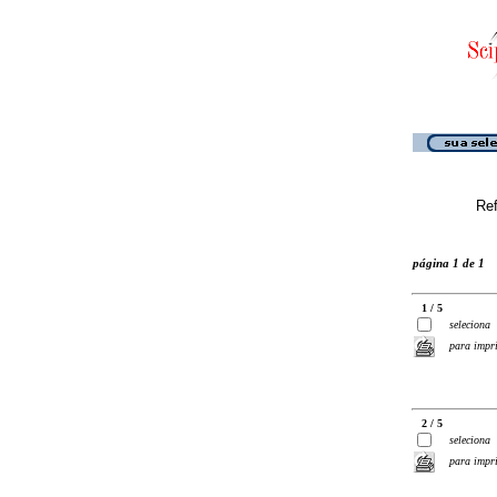
Ref
página 1 de 1
1 / 5
seleciona
para impr
2 / 5
seleciona
para impr