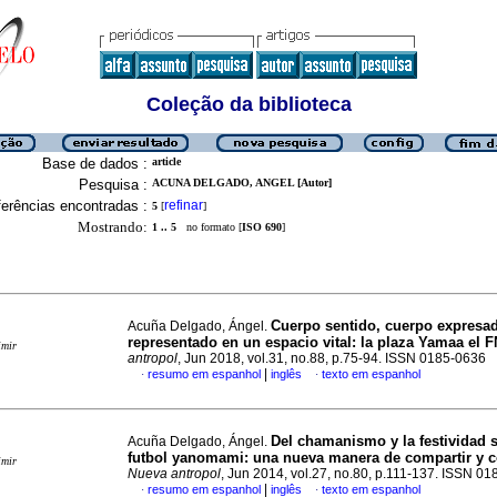
Coleção da biblioteca
Base de dados :
article
Pesquisa :
ACUNA DELGADO, ANGEL [Autor]
erências encontradas :
refinar
5
[
]
Mostrando:
1 .. 5
no formato [
ISO 690
]
Cuerpo sentido, cuerpo expresa
Acuña Delgado, Ángel.
representado en un espacio vital: la plaza Yamaa el 
imir
antropol
, Jun 2018, vol.31, no.88, p.75-94. ISSN 0185-0636
|
resumo em espanhol
inglês
texto em espanhol
·
·
Del chamanismo y la festividad s
Acuña Delgado, Ángel.
futbol yanomami
:
una nueva manera de compartir y 
imir
Nueva antropol
, Jun 2014, vol.27, no.80, p.111-137. ISSN 0
|
resumo em espanhol
inglês
texto em espanhol
·
·