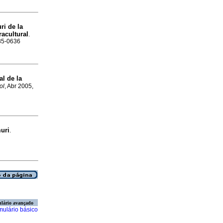
ri de la
racultural
.
185-0636
l de la
ol
, Abr 2005,
uri
.
lário avançado
mulário básico