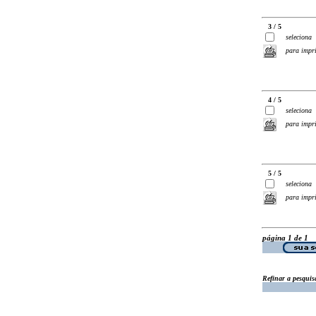
3 / 5
seleciona
para impr
4 / 5
seleciona
para impr
5 / 5
seleciona
para impr
página 1 de 1
Refinar a pesquis