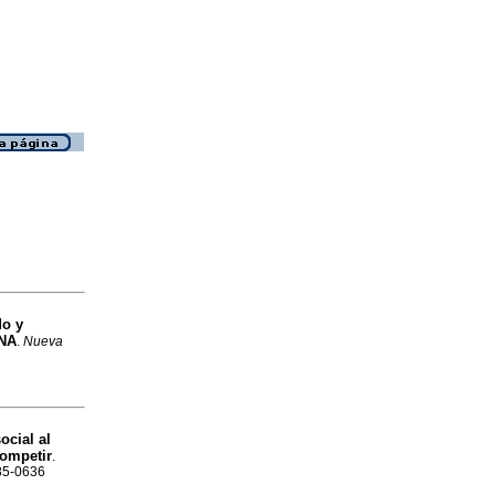
do y
FNA
.
Nueva
ocial al
competir
.
185-0636