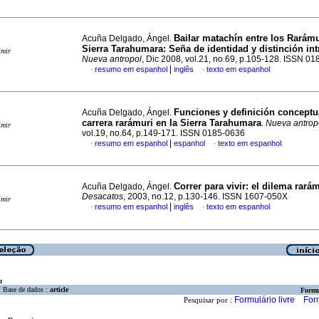
Bailar matachín entre los Rarámu
Acuña Delgado, Ángel.
Sierra Tarahumara
:
Seña de identidad y distinción int
imir
Nueva antropol
, Dic 2008, vol.21, no.69, p.105-128. ISSN 0
|
resumo em espanhol
inglês
texto em espanhol
·
·
Funciones y definición conceptua
Acuña Delgado, Ángel.
carrera rarámuri en la Sierra Tarahumara
.
Nueva antrop
imir
vol.19, no.64, p.149-171. ISSN 0185-0636
|
resumo em espanhol
espanhol
texto em espanhol
·
·
Correr para vivir
:
el dilema
rarám
Acuña Delgado, Ángel.
Desacatos
, 2003, no.12, p.130-146. ISSN 1607-050X
imir
|
resumo em espanhol
inglês
texto em espanhol
·
·
a
Base de dados :
article
Formu
Formulário livre
For
Pesquisar por :