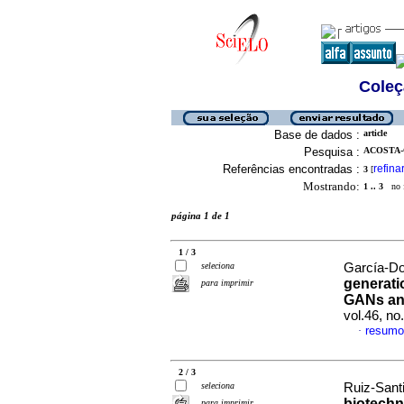
Coleç
Base de dados :
article
Pesquisa :
ACOSTA-C
Referências encontradas :
refina
3
[
Mostrando:
1 .. 3
no f
página 1 de 1
1 / 3
seleciona
García-Do
generati
para imprimir
GANs a
vol.46, n
resumo
·
2 / 3
seleciona
Ruiz-Santi
biotechno
para imprimir