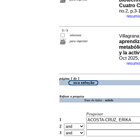
Cuatro 
no.2, p.3
resumo
·
3 / 3
seleciona
Villagrana
aprendiz
para imprimir
metabóli
y la acti
Oct 2025,
resumo
·
página 1 de 1
Refinar a pesquisa
Base de dados :
article
Pesquisar
1
2
3