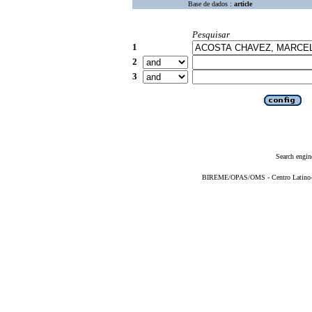
Base de dados :
article
Pesquisar
1
2
3
Search engin
BIREME/OPAS/OMS - Centro Latino-Am