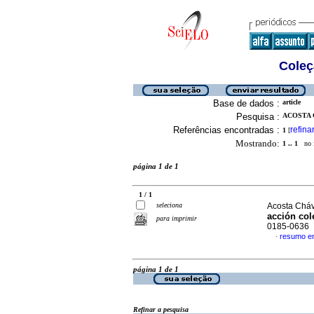
Coleç
Base de dados :
article
Pesquisa :
ACOSTA 
Referências encontradas :
refina
1
[
Mostrando:
1 .. 1
no f
página 1 de 1
1 / 1
seleciona
Acosta Cháv
acción col
para imprimir
0185-0636
resumo e
·
página 1 de 1
Refinar a pesquisa