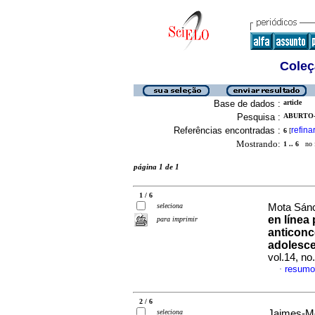
Coleç
Base de dados :
article
Pesquisa :
ABURTO-
Referências encontradas :
refina
6
[
Mostrando:
1 .. 6
no f
página 1 de 1
1 / 6
seleciona
Mota Sánch
en línea
para imprimir
anticonc
adolesc
vol.14, n
resumo
·
2 / 6
seleciona
Jaimes-Me