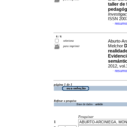
taller d
pedagógi
Investiga
ISSN 200
resumo
·
6 / 6
Aburto-Ar
seleciona
D
Melchor
para imprimir
realidad
Evidenci
semántic
2012, vol
resumo
·
página 1 de 1
Refinar a pesquisa
Base de dados :
article
Pesquisar
1