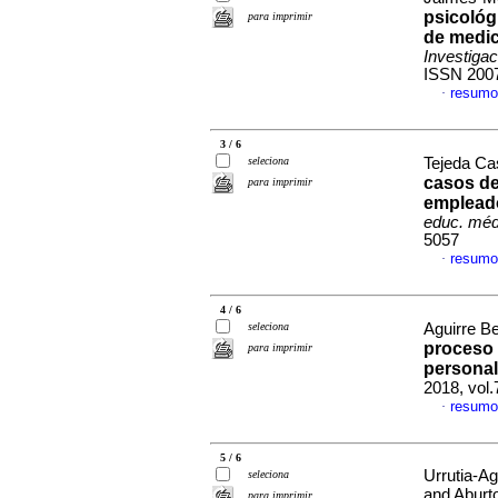
psicológ
para imprimir
de medic
Investiga
ISSN 200
resumo
·
3 / 6
seleciona
Tejeda Cas
casos de
para imprimir
empleado
educ. méd
5057
resumo
·
4 / 6
seleciona
Aguirre Be
proceso 
para imprimir
personal
2018, vol.
resumo
·
5 / 6
Urrutia-A
seleciona
and Aburt
para imprimir