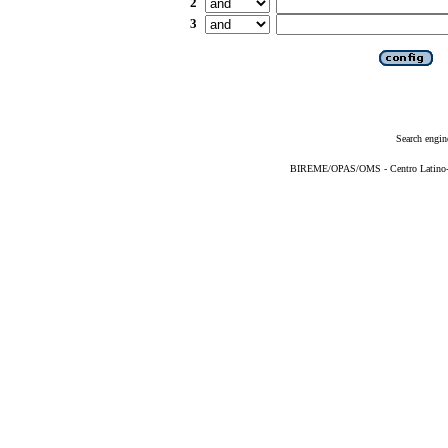
2
3
Search engin
BIREME/OPAS/OMS - Centro Latino-Am