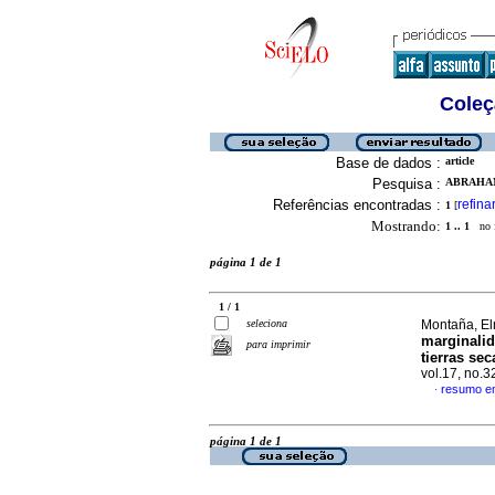
Coleç
Base de dados :
article
Pesquisa :
ABRAHAM
Referências encontradas :
refina
1
[
Mostrando:
1 .. 1
no f
página 1 de 1
1 / 1
seleciona
Montaña, El
marginalid
para imprimir
tierras se
vol.17, no.
resumo e
·
página 1 de 1