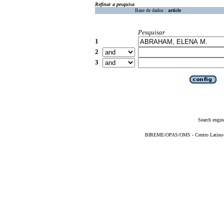
Refinar a pesquisa
Base de dados :
article
Pesquisar
1
2
3
Search engin
BIREME/OPAS/OMS - Centro Latino-Am