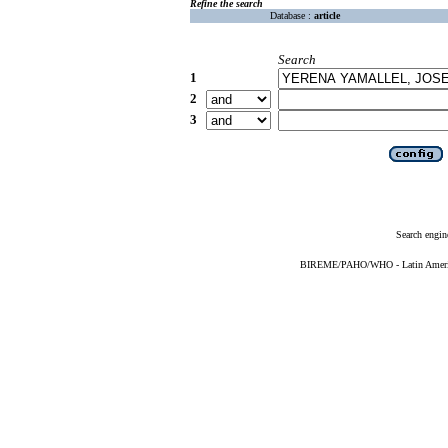
Refine the search
Database :
article
Search
1
2
3
Search engin
BIREME/PAHO/WHO - Latin American