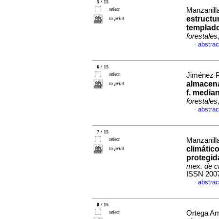
5 / 15
select
Manzanill
estructu
to print
templado
forestales
abstrac
·
6 / 15
select
Jiménez Pé
almacen
to print
f. media
forestales
abstrac
·
7 / 15
select
Manzanilla
climátic
to print
protegid
mex. de ci
ISSN 200
abstrac
·
8 / 15
select
Ortega Ar