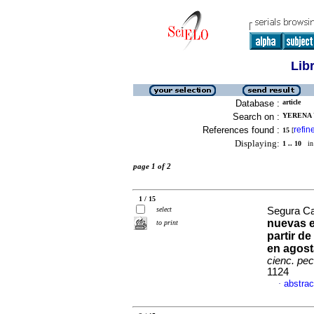
Lib
Database :
article
Search on :
YERENA 
References found :
refin
15
[
Displaying:
1 .. 10
in 
page 1 of 2
1 / 15
select
Segura Ca
nuevas e
to print
partir d
en agost
cienc. pec
1124
abstrac
·