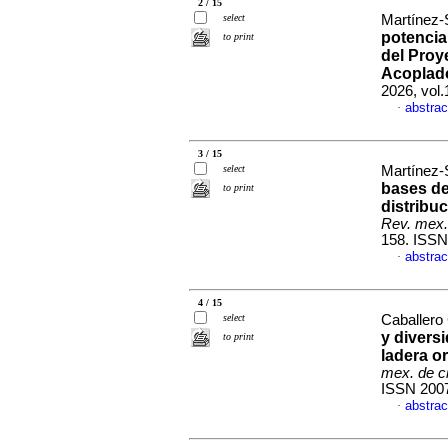
2 / 15
select
Martínez-
potencia
to print
del Proy
Acoplad
2026, vol
abstrac
·
3 / 15
select
Martínez-
bases de
to print
distribu
Rev. mex. 
158. ISSN
abstrac
·
4 / 15
select
Caballero 
y divers
to print
ladera or
mex. de ci
ISSN 200
abstrac
·