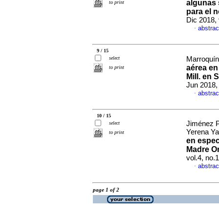
algunas 
to print
para el 
Dic 2018,
abstrac
·
9 / 15
select
Marroquín
aérea e
to print
Mill. en 
Jun 2018,
abstrac
·
10 / 15
Jiménez P
select
Yerena Ya
to print
en espec
Madre Or
vol.4, no.
abstrac
·
page 1 of 2