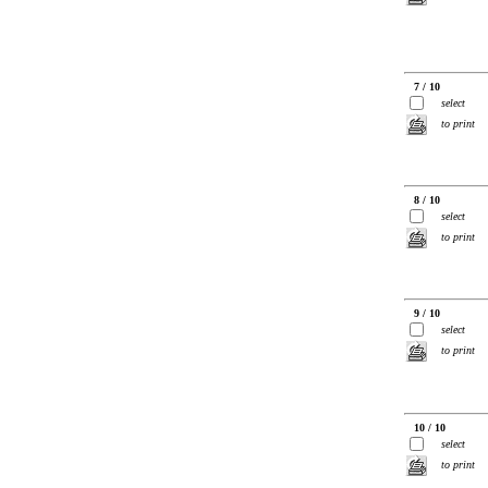
7 / 10
select
to print
8 / 10
select
to print
9 / 10
select
to print
10 / 10
select
to print