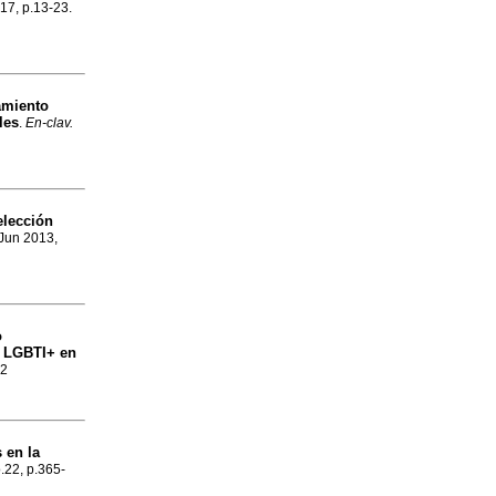
.17, p.13-23.
amiento
les
.
En-clav.
elección
 Jun 2013,
o
o LGBTI+ en
82
 en la
o.22, p.365-