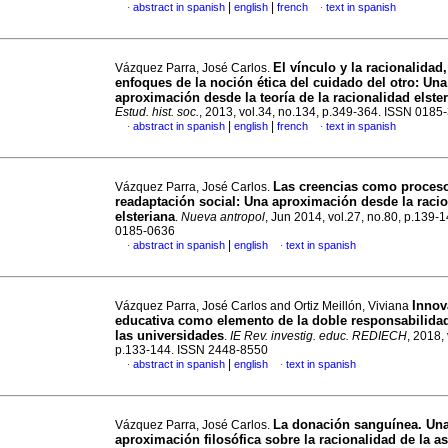
|
|
abstract in spanish
english
french
text in spanish
·
·
El vínculo y la racionalidad,
Vázquez Parra, José Carlos.
enfoques de la noción ética del cuidado del otro
:
Una
aproximación desde la teoría de la racionalidad elste
Estud. hist. soc.
, 2013, vol.34, no.134, p.349-364. ISSN 0185
|
|
abstract in spanish
english
french
text in spanish
·
·
Las creencias como proces
Vázquez Parra, José Carlos.
readaptación social
:
Una aproximación desde la racio
elsteriana
.
Nueva antropol
, Jun 2014, vol.27, no.80, p.139-
0185-0636
|
abstract in spanish
english
text in spanish
·
·
Innov
Vázquez Parra, José Carlos and Ortiz Meillón, Viviana
educativa como elemento de la doble responsabilidad
las universidades
.
IE Rev. investig. educ. REDIECH
, 2018, 
p.133-144. ISSN 2448-8550
|
abstract in spanish
english
text in spanish
·
·
La donación sanguínea. Un
Vázquez Parra, José Carlos.
aproximación filosófica sobre la racionalidad de la a