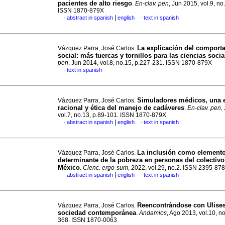
pacientes de alto riesgo
.
En-clav. pen
, Jun 2015, vol.9, no
ISSN 1870-879X
|
abstract in spanish
english
text in spanish
·
·
La explicación del comport
Vázquez Parra, José Carlos.
social: más tuercas y tornillos para las ciencias socia
pen
, Jun 2014, vol.8, no.15, p.227-231. ISSN 1870-879X
text in spanish
·
Simuladores médicos, una 
Vázquez Parra, José Carlos.
racional y ética del manejo de cadáveres
.
En-clav. pen
,
vol.7, no.13, p.89-101. ISSN 1870-879X
|
abstract in spanish
english
text in spanish
·
·
La inclusión como element
Vázquez Parra, José Carlos.
determinante de la pobreza en personas del colectiv
México
.
Cienc. ergo-sum
, 2022, vol.29, no.2. ISSN 2395-87
|
abstract in spanish
english
text in spanish
·
·
Reencontrándose con Ulises
Vázquez Parra, José Carlos.
sociedad contemporánea
.
Andamios
, Ago 2013, vol.10, n
368. ISSN 1870-0063