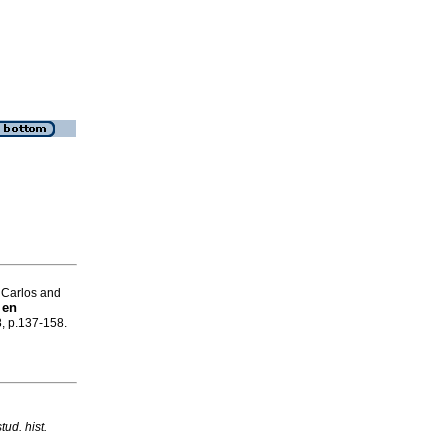
 Carlos and
 en
8, p.137-158.
tud. hist.