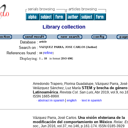
Library collection
Database :
article
Search on :
VAZQUEZ PARRA, JOSE CARLOS [Author]
References found :
refine
10
[
]
Displaying:
1 .. 10
in format [
ISO 690
]
Arredondo Trapero, Florina Guadalupe, Vázquez Parra, José
STEM y brecha de género
Velázquez Sánchez, Luz María
Latinoamérica
.
Revista Col. San Luis
, Abr 2019, vol.9, no.1
ISSN 1665-899X
|
abstract in spanish
english
text in spanish
·
·
Una visión elsteriana de la
Vázquez Parra, José Carlos.
modificación del comportamiento en México
.
Relac. Es
soc.
, Jun 2016, vol.37, no.146, p.161-174. ISSN 0185-3929