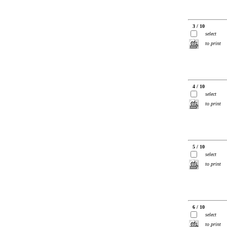
3 / 10
select
to print
4 / 10
select
to print
5 / 10
select
to print
6 / 10
select
to print