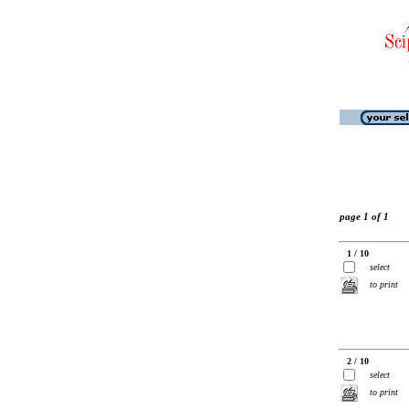
page 1 of 1
1 / 10
select
to print
2 / 10
select
to print