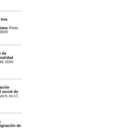
 tres
riana
.
Relac.
-3929
o de
nalidad
149. ISSN
ación
 social de
vol.9, no.17,
a
signación de