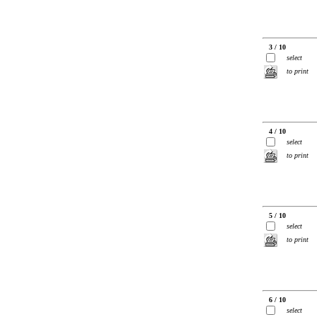
3 / 10
select
to print
4 / 10
select
to print
5 / 10
select
to print
6 / 10
select