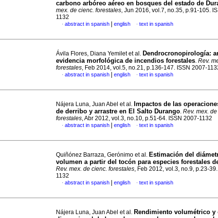
carbono arbóreo aéreo en bosques del estado de Du
mex. de cienc. forestales
, Jun 2016, vol.7, no.35, p.91-105. 
1132
|
abstract in spanish
english
text in spanish
·
·
Dendrocronopirología
:
a
Ávila Flores, Diana Yemilet et al.
evidencia morfológica de incendios forestales
.
Rev. me
forestales
, Feb 2014, vol.5, no.21, p.136-147. ISSN 2007-113
|
abstract in spanish
english
text in spanish
·
·
Impactos de las operaciones
Nájera Luna, Juan Abel et al.
de derribo y arrastre en El Salto Durango
.
Rev. mex. de 
forestales
, Abr 2012, vol.3, no.10, p.51-64. ISSN 2007-1132
|
abstract in spanish
english
text in spanish
·
·
Estimación del diámetr
Quiñónez Barraza, Gerónimo et al.
volumen a partir del tocón para especies forestales 
Rev. mex. de cienc. forestales
, Feb 2012, vol.3, no.9, p.23-3
1132
|
abstract in spanish
english
text in spanish
·
·
Rendimiento volumétrico y 
Nájera Luna, Juan Abel et al.