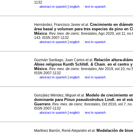
1132
|
abstract in spanish
english
text in spanish
·
·
Crecimiento en diámetro
Hernández, Francisco Javier et al.
área basal y volumen para tres especies de pino en 
México
.
Rev. mex. de cienc. forestales
, Ago 2020, vol.11, no.
143. ISSN 2007-1132
|
abstract in spanish
english
text in spanish
·
·
Relación altura-diám
Guzmán Santiago, Juan Carlos et al.
Abies religiosa
Kunth Schltdl. & Cham. en el centro y
México
.
Rev. mex. de cienc. forestales
, Abr 2019, vol.10, no.
ISSN 2007-1132
|
abstract in spanish
english
text in spanish
·
·
Modelo de crecimiento en
González Méndez, Miguel et al.
dominante para
Pinus pseudostrobus
Lindl. en el es
Guerrero
.
Rev. mex. de cienc. forestales
, Oct 2016, vol.7, no
ISSN 2007-1132
|
abstract in spanish
english
text in spanish
·
·
Modelación de bio
Martínez Barrón, René Alejandro et al.