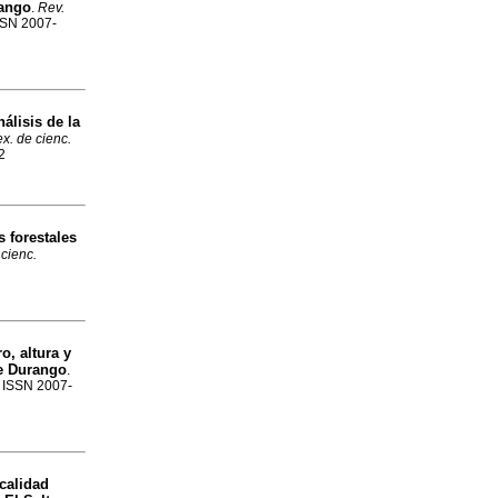
rango
.
Rev.
ISSN 2007-
nálisis de la
x. de cienc.
2
 forestales
cienc.
o, altura y
de Durango
.
9. ISSN 2007-
calidad