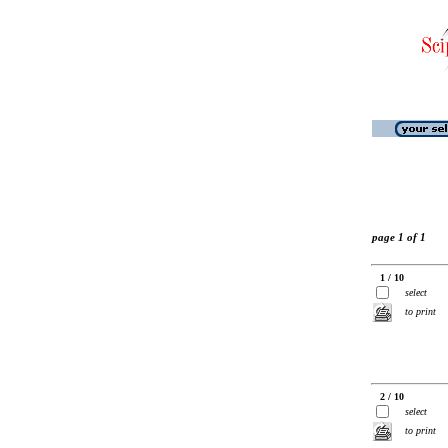
page 1 of 1
1 / 10
select
to print
2 / 10
select
to print