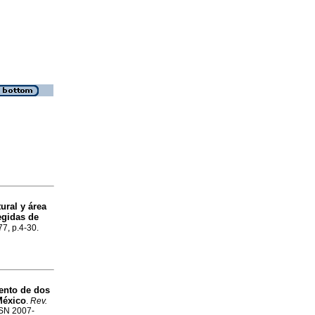
ural y área
egidas de
77, p.4-30.
ento de dos
México
.
Rev.
ISSN 2007-