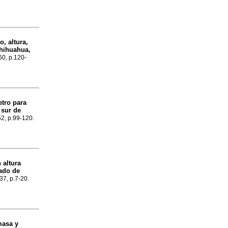
, altura,
Chihuahua,
60, p.120-
etro para
 sur de
52, p.99-120.
 altura
tado de
.37, p.7-20.
masa y