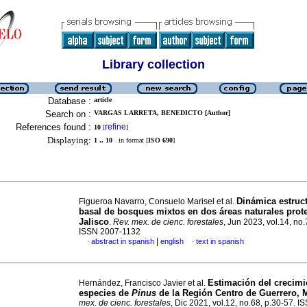
Library collection
Database :
article
Search on :
VARGAS LARRETA, BENEDICTO [Author]
References found :
refine
10
[
]
Displaying:
1 .. 10
in format [
ISO 690
]
Dinámica estruct
Figueroa Navarro, Consuelo Marisel et al.
basal de bosques mixtos en dos áreas naturales prot
Jalisco
.
Rev. mex. de cienc. forestales
, Jun 2023, vol.14, no.
ISSN 2007-1132
|
abstract in spanish
english
text in spanish
·
·
Estimación del crecimi
Hernández, Francisco Javier et al.
especies de
Pinus
de la Región Centro de Guerrero, 
mex. de cienc. forestales
, Dic 2021, vol.12, no.68, p.30-57. 