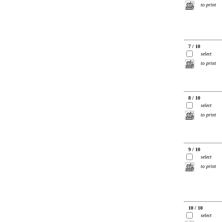
to print
7 / 10
select
to print
8 / 10
select
to print
9 / 10
select
to print
10 / 10
select