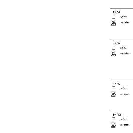
7 / 56
select
to print
8 / 56
select
to print
9 / 56
select
to print
10 / 56
select
to print