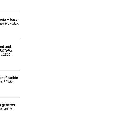
hoja y base
ae)
.
Rev. Mex.
ent and
latifolia
, p.1315-
entificación
x. Biodiv.
,
os géneros
5, vol.86,