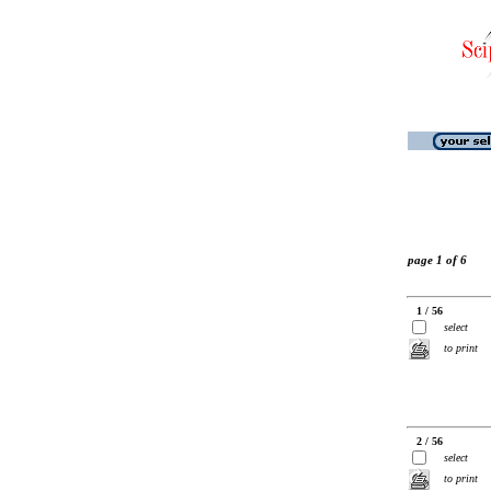
page 1 of 6
1 / 56
select
to print
2 / 56
select
to print