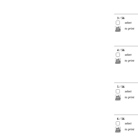
3 / 56
select
to print
4 / 56
select
to print
5 / 56
select
to print
6 / 56
select
to print