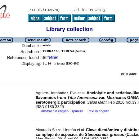
Library collection
Database :
article
Search on :
TERRAZAS, TERESA [Author]
References found :
refine
56
[
]
Displaying:
1 .. 10
in format [
ISO 690
]
go to pag
Anxiolytic and sedative-like
Aguirre-Hernández, Eva et al.
flavonoids from
Tilia Americana
var.
Mexicana
: GABA
serotonergic participation
.
Salud Ment
, Feb 2016, vol.39, 
ISSN 0185-3325
|
abstract in english
spanish
text in english
·
·
Clave dicotómica y distribu
Alvarado-Sizzo, Hernán et al.
complejo de especies de
Stenocereus griseus
(Cactac