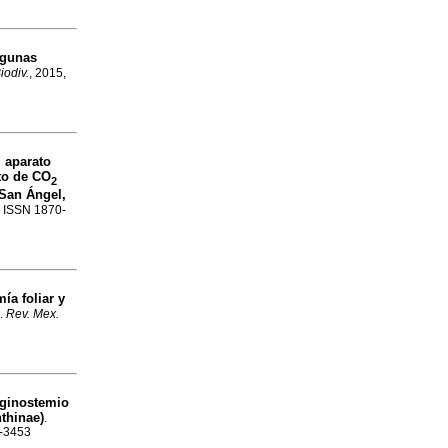
lgunas
iodiv.
, 2015,
l aparato
to de CO
2
 San Ángel,
8. ISSN 1870-
ía foliar y
.
Rev. Mex.
 ginostemio
thinae)
.
0-3453