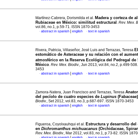
Madera y corteza de a
Martínez-Cabrera, Dorismilda et al.
Rubiaceae en México: similitud estructural
.
Rev. Mex. B
vol.86, no.1, p.59-71. ISSN 1870-3453
|
abstract in spanish
english
text in spanish
·
·
E
Rivera, Patricia, Villaseñor, José Luis and Terrazas, Teresa
estomático de Asteraceae y su relación con el aumen
atmosférico en la Reserva Ecológica del Pedregal de
México
.
Rev. Mex. Biodiv.
, Jun 2013, vol.84, no.2, p.499-50
3453
|
abstract in spanish
english
text in spanish
·
·
Anatom
Zamora-Natera, Juan Francisco and Terrazas, Teresa
del pecíolo de cuatro especies de
Lupinus
(Fabaceae)
Biodiv.
, Set 2012, vol.83, no.3, p.687-697. ISSN 1870-3453
|
abstract in spanish
english
text in spanish
·
·
Estructura y desarrollo del
Figueroa, Coyolxauhqui et al.
en
Dichromanthus michuacanus
(Orchidaceae, Spiran
Rev. Mex. Biodiv.
, Mar 2012, vol.83, no.1, p.73-82. ISSN 187
|
abstract in spanish
english
text in spanish
·
·