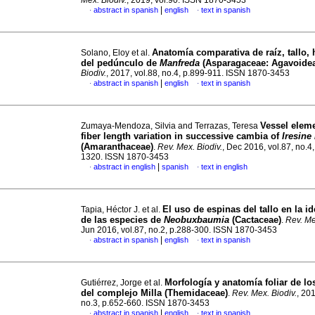
Mex. Biodiv.
, 2019, vol.90. ISSN 1870-3453
|
abstract in spanish
english
text in spanish
·
·
Anatomía comparativa de raíz, tallo, 
Solano, Eloy et al.
del pedúnculo de
Manfreda
(Asparagaceae: Agavoide
Biodiv.
, 2017, vol.88, no.4, p.899-911. ISSN 1870-3453
|
abstract in spanish
english
text in spanish
·
·
Vessel elem
Zumaya-Mendoza, Silvia and Terrazas, Teresa
fiber length variation in successive cambia of
Iresine 
(Amaranthaceae)
.
Rev. Mex. Biodiv.
, Dec 2016, vol.87, no.4
1320. ISSN 1870-3453
|
abstract in english
spanish
text in english
·
·
El uso de espinas del tallo en la id
Tapia, Héctor J. et al.
de las especies de
Neobuxbaumia
(Cactaceae)
.
Rev. Me
Jun 2016, vol.87, no.2, p.288-300. ISSN 1870-3453
|
abstract in spanish
english
text in spanish
·
·
Morfología y anatomía foliar de l
Gutiérrez, Jorge et al.
del complejo Milla (Themidaceae)
.
Rev. Mex. Biodiv.
, 201
no.3, p.652-660. ISSN 1870-3453
|
abstract in spanish
english
text in spanish
·
·