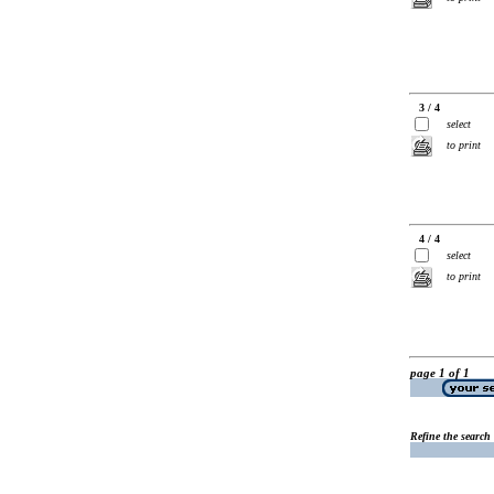
3 / 4
select
to print
4 / 4
select
to print
page 1 of 1
Refine the search