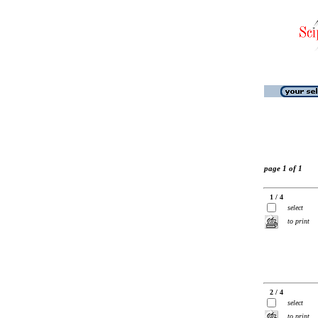
page 1 of 1
1 / 4
select
to print
2 / 4
select
to print