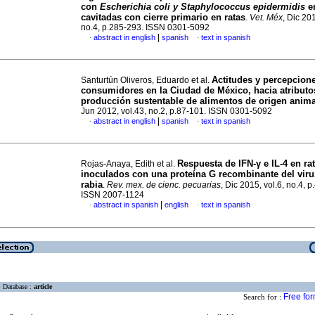
con
Escherichia coli y Staphylococcus epidermidis
en
cavitadas con cierre primario en ratas
.
Vet. Méx
, Dic 201
no.4, p.285-293. ISSN 0301-5092
|
abstract in english
spanish
text in spanish
·
·
Actitudes y percepcion
Santurtún Oliveros, Eduardo et al.
consumidores en la Ciudad de México, hacia atributo
producción sustentable de alimentos de origen anima
Jun 2012, vol.43, no.2, p.87-101. ISSN 0301-5092
|
abstract in english
spanish
text in spanish
·
·
Respuesta de IFN-γ e IL-4 en ra
Rojas-Anaya, Edith et al.
inoculados con una proteína G recombinante del viru
rabia
.
Rev. mex. de cienc. pecuarias
, Dic 2015, vol.6, no.4, 
ISSN 2007-1124
|
abstract in spanish
english
text in spanish
·
·
Database :
article
Free fo
Search for :