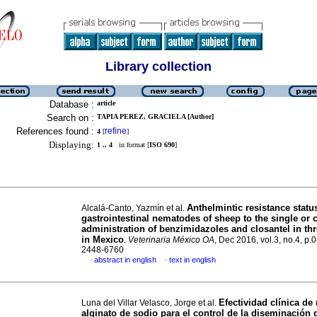
Library collection
Database :
article
Search on :
TAPIA PEREZ, GRACIELA [Author]
References found :
refine
4
[
]
Displaying:
1 .. 4
in format [
ISO 690
]
Anthelmintic resistance statu
Alcalá-Canto, Yazmín et al.
gastrointestinal nematodes of sheep to the single or
administration of benzimidazoles and closantel in thre
in Mexico
.
Veterinaria México OA
, Dec 2016, vol.3, no.4, p.
2448-6760
abstract in english
text in english
·
·
Efectividad clínica de
Luna del Villar Velasco, Jorge et al.
alginato de sodio para el control de la diseminación 