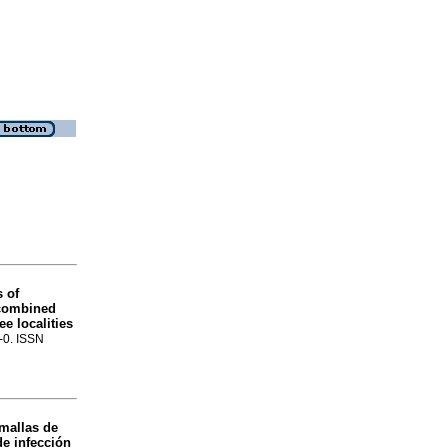
s of
 combined
e localities
0-0. ISSN
 mallas de
de infección