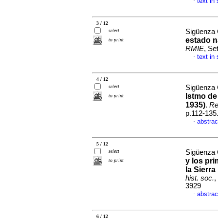
text in
·
3 / 12
select
Sigüenza 
estado n
to print
RMIE
, Se
text in
·
4 / 12
select
Sigüenza 
Istmo de
to print
1935)
.
Re
p.112-135
abstrac
·
5 / 12
select
Sigüenza 
y los pr
to print
la Sierr
hist. soc.
,
3929
abstrac
·
6 / 12