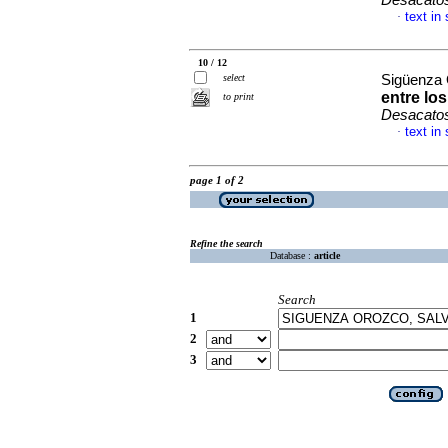
Desacato
text in
·
10 / 12
select
Sigüenza 
entre lo
to print
Desacato
text in
·
page 1 of 2
Refine the search
Database :
article
Search
1
2
3