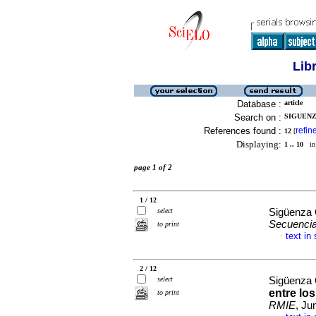
Lib
Database :
article
Search on :
SIGUENZ
References found :
refin
12
[
Displaying:
1 .. 10
in 
page 1 of 2
1 / 12
select
Sigüenza 
Secuenci
to print
text in
·
2 / 12
select
Sigüenza 
entre lo
to print
RMIE
, Ju