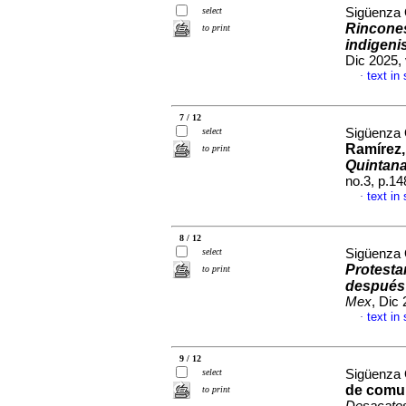
select
Sigüenza 
Rincones
to print
indigeni
Dic 2025,
text in
·
7 / 12
select
Sigüenza 
Ramírez
to print
Quintana
no.3, p.1
text in
·
8 / 12
select
Sigüenza 
Protesta
to print
después 
Mex
, Dic
text in
·
9 / 12
select
Sigüenza 
de comun
to print