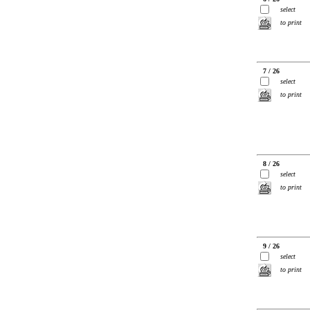
select
to print
7 / 26
select
to print
8 / 26
select
to print
9 / 26
select
to print