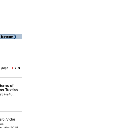
to page
tterns of
os Tuxtlas
.237-248.
ro, Víctor
as