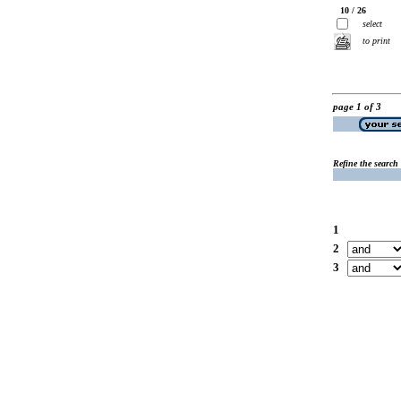
10 / 26
select
to print
page 1 of 3
Refine the search
1
2
3