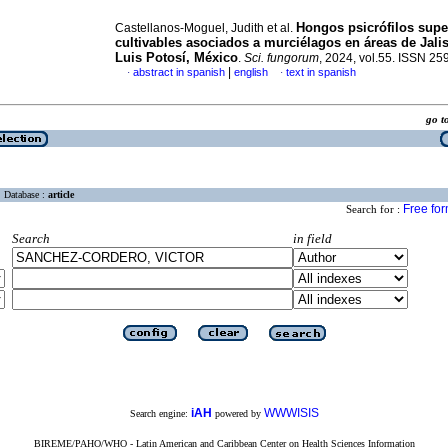
Hongos psicrófilos super
Castellanos-Moguel, Judith et al.
cultivables asociados a murciélagos en áreas de Jali
Luis Potosí, México
.
Sci. fungorum
, 2024, vol.55. ISSN 2
|
abstract in spanish
english
text in spanish
·
·
go 
Database :
article
Free fo
Search for :
Search
in field
iAH
WWWISIS
Search engine:
powered by
BIREME/PAHO/WHO - Latin American and Caribbean Center on Health Sciences Information