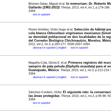
In memoriam
:
Dr. Roberto Ma
Briones-Salas, Miguel et al.
Gallardo (1961-2013)
.
Therya
, 2013, vol.4, no.1, p.179-186
3364
text in spanish
·
Selección de hábitat po
Flores-Armillas, Victor Hugo et al.
cola blanca
Odocoileus virginianus mexicanus
(Gmeli
su densidad poblacional en dos localidades de la reg
del Corredor Biológico Chichinautzin, Morelos,
Méxi
2011, vol.2, no.3, p.263-277. ISSN 2007-3364
|
abstract in spanish
english
text in spanish
·
·
Primeros registros del mur
Magaña-Cota, Gloria E. et al.
vampiro de pata peluda
(Diphylla ecaudata)
para el e
Guanajuato, México
.
Therya
, 2010, vol.1, no.3, p.213-219
3364
|
abstract in spanish
english
text in spanish
·
·
El siguiente reto
:
la conservaci
Sánchez-Cordero, Víctor.
las áreas protegidas
.
Therya
, 2010, vol.1, no.2, p.95-96. 
3364
text in spanish
·