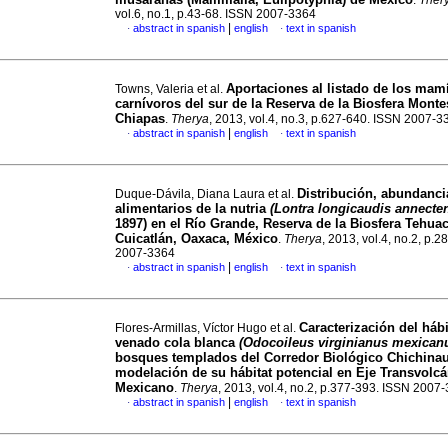
.
Ther
vol.6, no.1, p.43-68. ISSN 2007-3364
|
abstract in spanish
english
text in spanish
·
·
Aportaciones al listado de los mam
Towns, Valeria et al.
carnívoros del sur de la Reserva de la Biosfera Monte
Chiapas
.
Therya
, 2013, vol.4, no.3, p.627-640. ISSN 2007-3
|
abstract in spanish
english
text in spanish
·
·
Distribución, abundanci
Duque-Dávila, Diana Laura et al.
alimentarios de la nutria
(Lontra longicaudis annecte
1897) en el Río Grande, Reserva de la Biosfera Tehua
Cuicatlán, Oaxaca, México
.
Therya
, 2013, vol.4, no.2, p.
2007-3364
|
abstract in spanish
english
text in spanish
·
·
Caracterización del hábi
Flores-Armillas, Víctor Hugo et al.
venado cola blanca
(Odocoileus virginianus mexican
bosques templados del Corredor Biológico Chichinau
modelación de su hábitat potencial en Eje Transvolc
Mexicano
.
Therya
, 2013, vol.4, no.2, p.377-393. ISSN 2007
|
abstract in spanish
english
text in spanish
·
·