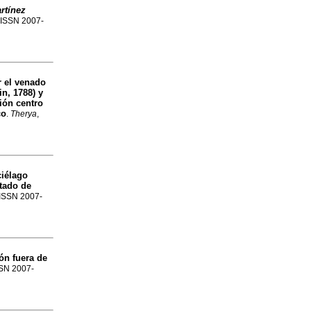
rtínez
. ISSN 2007-
r el venado
n, 1788) y
ión centro
co
.
Therya
,
ciélago
stado de
. ISSN 2007-
ón fuera de
ISSN 2007-