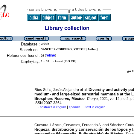
Library collection
Database :
article
Search on :
SANCHEZ-CORDERO, VICTOR [Author]
References found :
refine
26
[
]
Displaying:
1 .. 10
in format [
ISO 690
]
go 
Diversity and activity pa
Ríos-Solís, Jesús Alejandro et al.
medium- and large-sized terrestrial mammals at the L
Biosphere Reserve, México
.
Therya
, 2021, vol.12, no.2, p
ISSN 2007-3364
|
abstract in english
spanish
text in english
·
·
Guevara, Lázaro, Cervantes, Fernando A. and Sánchez-Corde
Riqueza, distribución y conservación de los topos y l
musarañas (Mammalia, Eulipotyphla) de México