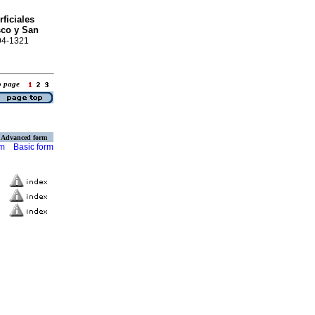
ficiales
sco y San
594-1321
to page
Advanced form
rm
Basic form