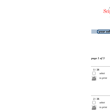
page 1 of 3
1 / 26
select
to print
2 / 26
select
to print