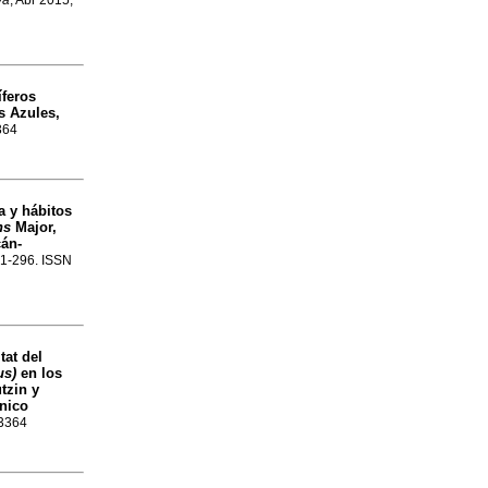
ya
, Abr 2015,
íferos
s Azules,
364
a y hábitos
ns
Major,
cán-
281-296. ISSN
tat del
us)
en los
tzin y
ánico
-3364