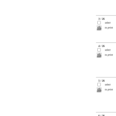
3 / 26
select
to print
4 / 26
select
to print
5 / 26
select
to print
6 / 26