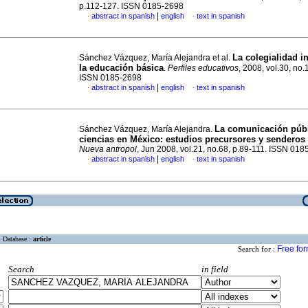
p.112-127. ISSN 0185-2698
|
abstract in spanish
english
text in spanish
·
·
La colegialidad in
Sánchez Vázquez, María Alejandra et al.
la educación básica
.
Perfiles educativos
, 2008, vol.30, no.
ISSN 0185-2698
|
abstract in spanish
english
text in spanish
·
·
La comunicación públ
Sánchez Vázquez, María Alejandra.
ciencias en México
:
estudios precursores y senderos
Nueva antropol
, Jun 2008, vol.21, no.68, p.89-111. ISSN 01
|
abstract in spanish
english
text in spanish
·
·
Database :
article
Free fo
Search for :
Search
in field