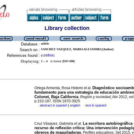
Library collection
Database :
article
Search on :
SANCHEZ VAZQUEZ, MARIA ALEJANDRA [Author]
References found :
refine
4
[
]
Displaying:
1 .. 4
in format [
ISO 690
]
Diagnóstico socioamb
Ortega Armenta, Rosa Hidemi et al.
fundamento para una estrategia de educación ambien
Colonet, Baja California
.
Región y sociedad
, Abr 2012, vol
p.153-187. ISSN 1870-3925
|
abstract in spanish
english
text in spanish
·
·
La escritura autobiográfic
Cruz Vásquez, Gabriela et al.
recurso de reflexión crítica
:
Una intervención pedagó
obreros de maquiladoras
.
Perfiles educativos
, Set 2015, v