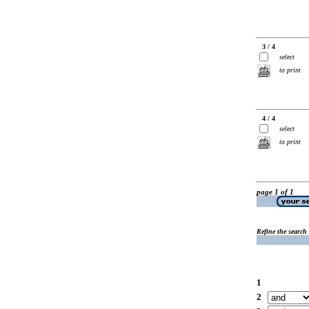
3 / 4
select
to print
4 / 4
select
to print
page 1 of 1
Refine the search
1
2