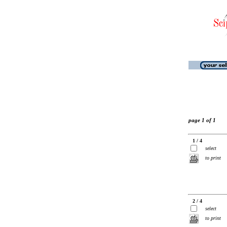
page 1 of 1
1 / 4
select
to print
2 / 4
select
to print