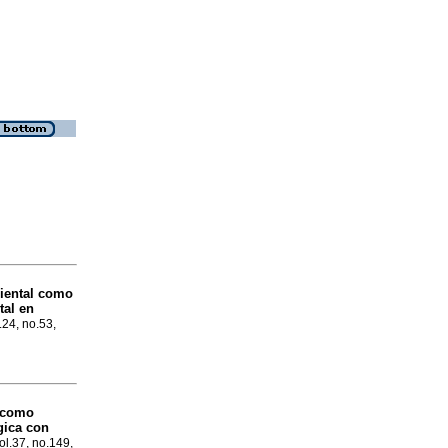
iental como
tal en
.24, no.53,
a como
gica con
ol.37, no.149,