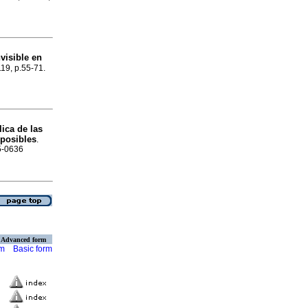
visible en
119, p.55-71.
ica de las
 posibles
.
85-0636
Advanced form
rm
Basic form