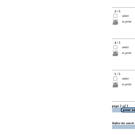
3 / 5
select
to print
4 / 5
select
to print
5 / 5
select
to print
page 1 of 1
Refine the search