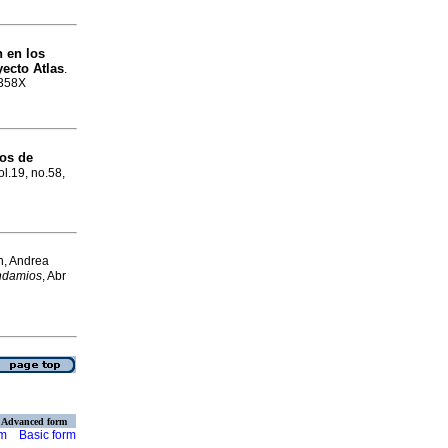
n en los
yecto Atlas
.
-358X
ios de
ol.19, no.58,
n, Andrea
ndamios
, Abr
Advanced form
rm
Basic form