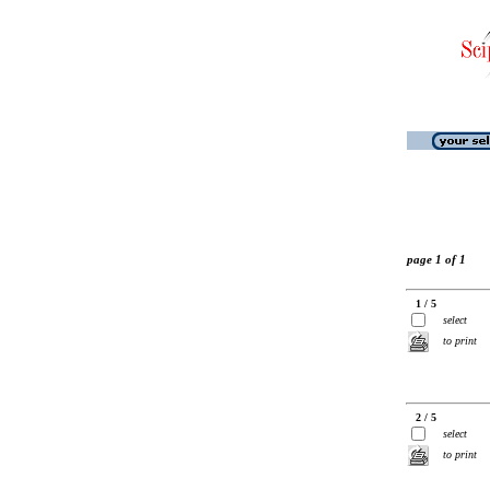
page 1 of 1
1 / 5
select
to print
2 / 5
select
to print