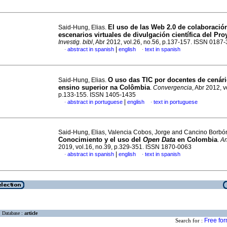
El uso de las Web 2.0 de colaboració
Said-Hung, Elias.
escenarios virtuales de divulgación científica del Pro
Investig. bibl
, Abr 2012, vol.26, no.56, p.137-157. ISSN 0187
|
abstract in spanish
english
text in spanish
·
·
O uso das TIC por docentes de cenár
Said-Hung, Elias.
ensino superior na Colômbia
.
Convergencia
, Abr 2012, v
p.133-155. ISSN 1405-1435
|
abstract in portuguese
english
text in portuguese
·
·
Said-Hung, Elias, Valencia Cobos, Jorge and Cancino Borbó
Conocimiento y el uso del
Open Data
en Colombia
.
A
2019, vol.16, no.39, p.329-351. ISSN 1870-0063
|
abstract in spanish
english
text in spanish
·
·
Database :
article
Free fo
Search for :