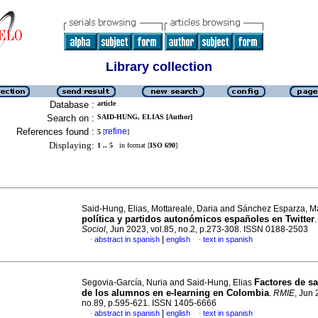
Library collection
Database :
article
Search on :
SAID-HUNG, ELIAS [Author]
References found :
refine
5
[
]
Displaying:
1 .. 5
in format [
ISO 690
]
Said-Hung, Elias, Mottareale, Daria and Sánchez Esparza, M
política y partidos autonómicos españoles en Twitter
Sociol
, Jun 2023, vol.85, no.2, p.273-308. ISSN 0188-2503
|
abstract in spanish
english
text in spanish
·
·
Factores de sa
Segovia-García, Nuria and Said-Hung, Elias
de los alumnos en e-learning en Colombia
.
RMIE
, Jun 
no.89, p.595-621. ISSN 1405-6666
|
abstract in spanish
english
text in spanish
·
·