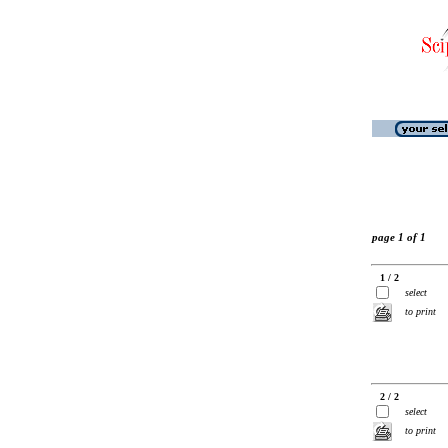
page 1 of 1
1 / 2
select
to print
2 / 2
select
to print