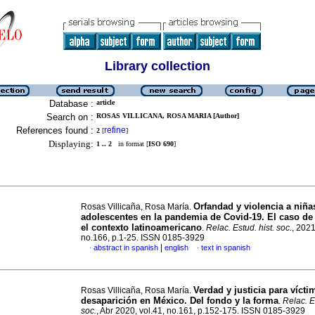
Library collection
Database :
article
Search on :
ROSAS VILLICANA, ROSA MARIA [Author]
References found :
refine
2
[
]
Displaying:
1 .. 2
in format [
ISO 690
]
Orfandad y violencia a niña
Rosas Villicaña, Rosa María.
adolescentes en la pandemia de Covid-19. El caso de
el contexto latinoamericano
.
Relac. Estud. hist. soc.
, 2021
no.166, p.1-25. ISSN 0185-3929
|
abstract in spanish
english
text in spanish
·
·
Verdad y justicia para vícti
Rosas Villicaña, Rosa María.
desaparición en México. Del fondo y la forma
.
Relac. Es
soc.
, Abr 2020, vol.41, no.161, p.152-175. ISSN 0185-3929