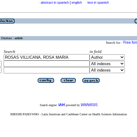
|
abstract in spanish
english
text in spanish
·
·
Database :
article
Free fo
Search for :
Search
in field
iAH
WWWISIS
Search engine:
powered by
BIREME/PAHO/WHO - Latin American and Caribbean Center on Health Sciences Information