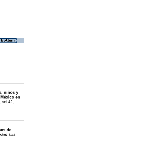
s, niños y
 México en
, vol.42,
mas de
tud. hist.