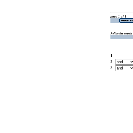
page 1 of 1
Refine the search
1
2
3