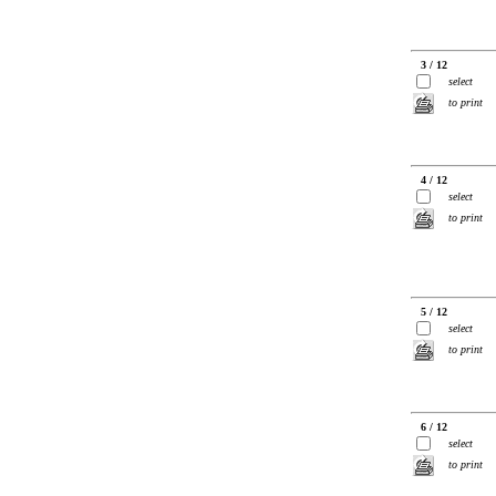
3 / 12
select
to print
4 / 12
select
to print
5 / 12
select
to print
6 / 12
select
to print