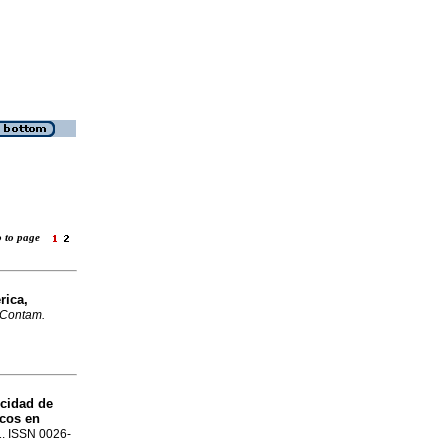
o to page
rica,
. Contam.
cidad de
icos en
21. ISSN 0026-