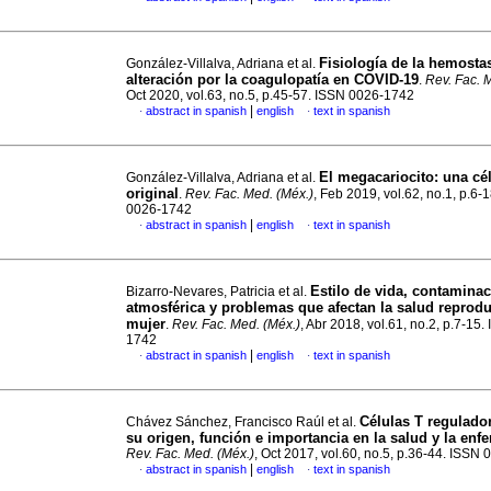
Fisiología de la hemosta
González-Villalva, Adriana et al.
alteración por la coagulopatía en COVID-19
.
Rev. Fac. 
Oct 2020, vol.63, no.5, p.45-57. ISSN 0026-1742
|
abstract in spanish
english
text in spanish
·
·
El megacariocito: una cé
González-Villalva, Adriana et al.
original
.
Rev. Fac. Med. (Méx.)
, Feb 2019, vol.62, no.1, p.6-
0026-1742
|
abstract in spanish
english
text in spanish
·
·
Estilo de vida, contamina
Bizarro-Nevares, Patricia et al.
atmosférica y problemas que afectan la salud reprodu
mujer
.
Rev. Fac. Med. (Méx.)
, Abr 2018, vol.61, no.2, p.7-15
1742
|
abstract in spanish
english
text in spanish
·
·
Células T regulador
Chávez Sánchez, Francisco Raúl et al.
su origen, función e importancia en la salud y la en
Rev. Fac. Med. (Méx.)
, Oct 2017, vol.60, no.5, p.36-44. ISSN
|
abstract in spanish
english
text in spanish
·
·