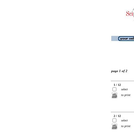
page 1 of 2
1 / 12
select
to print
2 / 12
select
to print