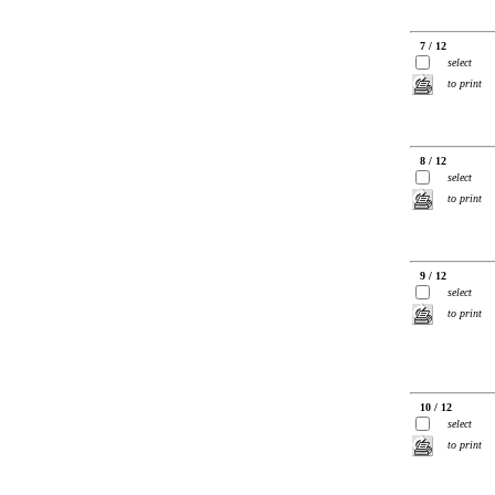
7 / 12
select
to print
8 / 12
select
to print
9 / 12
select
to print
10 / 12
select
to print