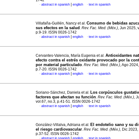
1742
|
abstract in spanish
english
text in spanish
·
·
Consumo de bebidas azuca
Villafaña-Guillén, Nancy et al.
sus efectos en la salud
.
Rev. Fac. Med. (Méx.)
, Jun 2025, v
p.9-19. ISSN 0026-1742
|
abstract in spanish
english
text in spanish
·
·
Antioxidantes nat
Cervantes-Valencia, María Eugenia et al.
efecto contra el estrés oxidante provocado por la co
por material particulado
.
Rev. Fac. Med. (Méx.)
, Ago 2024,
p.7-20. ISSN 0026-1742
|
abstract in spanish
english
text in spanish
·
·
Los corpúsculos gustativ
Soriano-Sánchez, Daniela et al.
factores que afectan su función
.
Rev. Fac. Med. (Méx.)
, 
vol.67, no.3, p.41-51. ISSN 0026-1742
|
abstract in spanish
english
text in spanish
·
·
El endotelio sano y su d
González-Villalva, Adriana et al.
el riesgo cardiovascular
.
Rev. Fac. Med. (Méx.)
, Dic 2023, 
p.37-52. ISSN 0026-1742
|
abstract in spanish
english
text in spanish
·
·