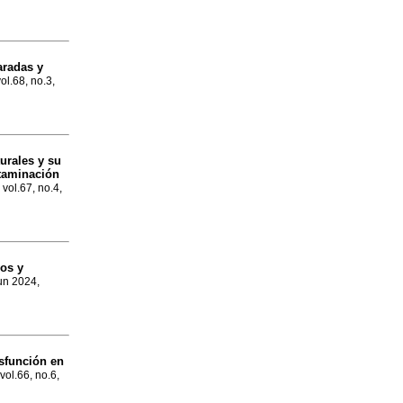
radas y
ol.68, no.3,
urales y su
ntaminación
 vol.67, no.4,
os y
Jun 2024,
isfunción en
vol.66, no.6,