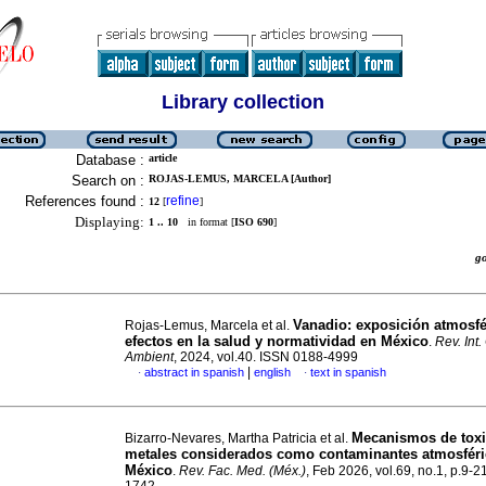
Library collection
Database :
article
Search on :
ROJAS-LEMUS, MARCELA [Author]
References found :
refine
12
[
]
Displaying:
1 .. 10
in format [
ISO 690
]
g
Vanadio: exposición atmosfé
Rojas-Lemus, Marcela et al.
efectos en la salud y normatividad en México
.
Rev. Int
Ambient
, 2024, vol.40. ISSN 0188-4999
|
abstract in spanish
english
text in spanish
·
·
Mecanismos de toxi
Bizarro-Nevares, Martha Patricia et al.
metales considerados como contaminantes atmosfér
México
.
Rev. Fac. Med. (Méx.)
, Feb 2026, vol.69, no.1, p.9-