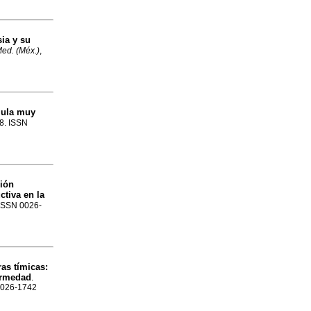
sia y su
Med. (Méx.)
,
lula muy
18. ISSN
ción
ctiva en la
. ISSN 0026-
as tímicas:
fermedad
.
 0026-1742