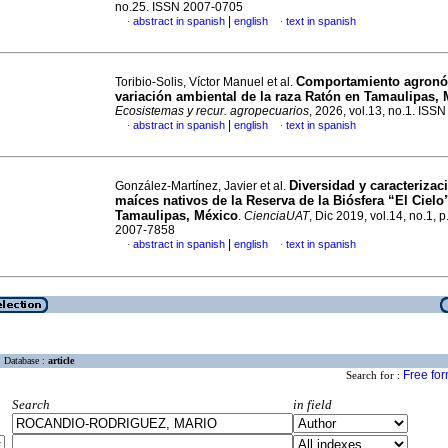
no.25. ISSN 2007-0705
|
abstract in spanish
english
text in spanish
·
·
Comportamiento agronó
Toribio-Solis, Víctor Manuel et al.
variación ambiental de la raza Ratón en Tamaulipas,
Ecosistemas y recur. agropecuarios
, 2026, vol.13, no.1. ISS
|
abstract in spanish
english
text in spanish
·
·
Diversidad y caracterizac
González-Martínez, Javier et al.
maíces nativos de la Reserva de la Biósfera “El Cielo
Tamaulipas, México
.
CienciaUAT
, Dic 2019, vol.14, no.1, 
2007-7858
|
abstract in spanish
english
text in spanish
·
·
Database :
article
Free fo
Search for :
Search
in field