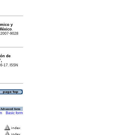
mico y
 México
.
N 2007-9028
ión de
”,
p.6-17. ISSN
Advanced form
rm
Basic form