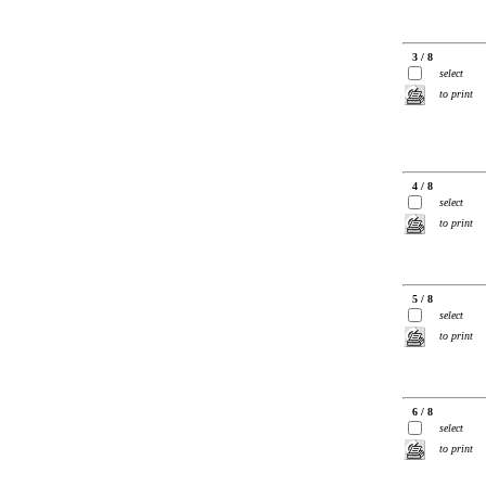
3 / 8
select
to print
4 / 8
select
to print
5 / 8
select
to print
6 / 8
select
to print