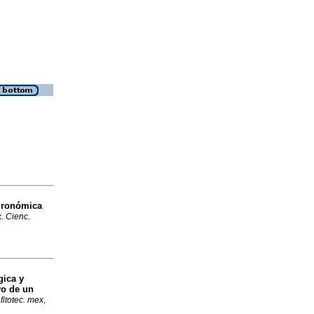
gronómica
. Cienc.
gica y
vo de un
fitotec. mex
,