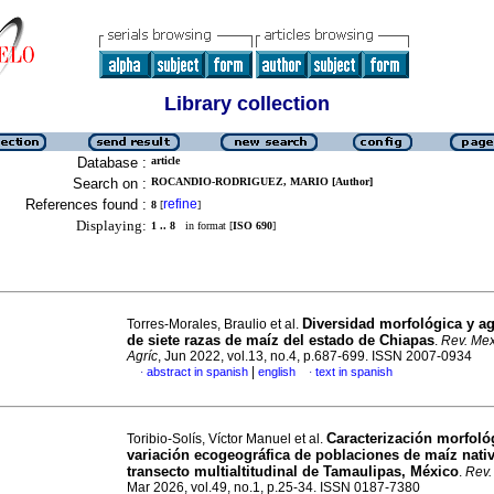
Library collection
Database :
article
Search on :
ROCANDIO-RODRIGUEZ, MARIO [Author]
References found :
refine
8
[
]
Displaying:
1 .. 8
in format [
ISO 690
]
Diversidad morfológica y a
Torres-Morales, Braulio et al.
de siete razas de maíz del estado de Chiapas
.
Rev. Mex
Agríc
, Jun 2022, vol.13, no.4, p.687-699. ISSN 2007-0934
|
abstract in spanish
english
text in spanish
·
·
Caracterización morfoló
Toribio-Solís, Víctor Manuel et al.
variación ecogeográfica de poblaciones de maíz nati
transecto multialtitudinal de Tamaulipas, México
.
Rev. 
Mar 2026, vol.49, no.1, p.25-34. ISSN 0187-7380