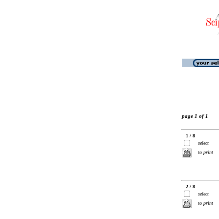
page 1 of 1
1 / 8
select
to print
2 / 8
select
to print