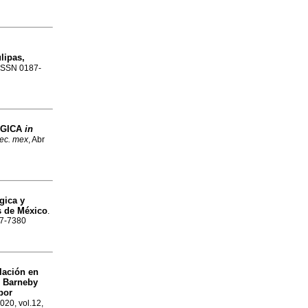
lipas,
. ISSN 0187-
ÓGICA
in
tec. mex
, Abr
gica y
s de México
.
87-7380
lación en
) Barneby
por
2020, vol.12,