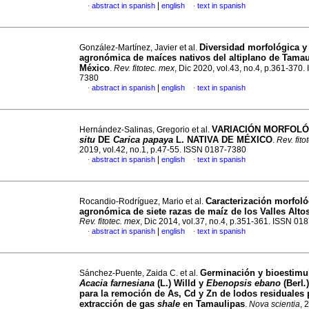
|
abstract in spanish
english
text in spanish
·
·
Diversidad morfológica y
González-Martínez, Javier et al.
agronómica de maíces nativos del altiplano de Tamau
México
.
Rev. fitotec. mex
, Dic 2020, vol.43, no.4, p.361-370
7380
|
abstract in spanish
english
text in spanish
·
·
VARIACIÓN MORFOL
Hernández-Salinas, Gregorio et al.
situ
DE
Carica papaya
L. NATIVA DE MÉXICO
.
Rev. fito
2019, vol.42, no.1, p.47-55. ISSN 0187-7380
|
abstract in spanish
english
text in spanish
·
·
Caracterización morfoló
Rocandio-Rodríguez, Mario et al.
agronómica de siete razas de maíz de los Valles Alto
Rev. fitotec. mex
, Dic 2014, vol.37, no.4, p.351-361. ISSN 01
|
abstract in spanish
english
text in spanish
·
·
Germinación y bioestimu
Sánchez-Puente, Zaida C. et al.
Acacia farnesiana
(L.) Willd y
Ebenopsis ebano
(Berl
.
para la remoción de As, Cd y Zn de lodos residuales 
extracción de gas
shale
en Tamaulipas
.
Nova scientia
, 