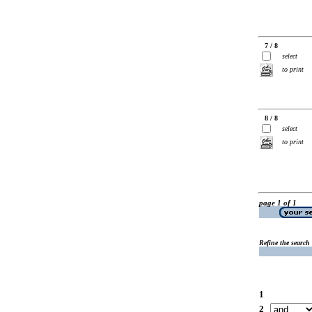
7 / 8
select
to print
8 / 8
select
to print
page 1 of 1
Refine the search
1
2