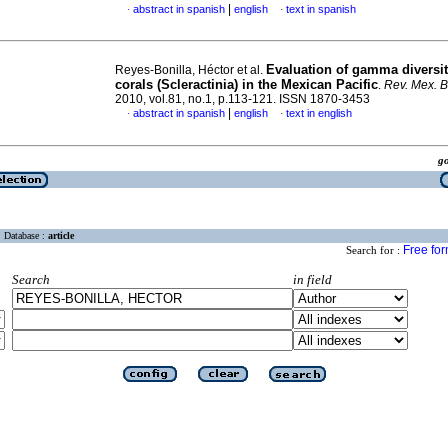
|
abstract in spanish
english
text in spanish
·
·
Evaluation of gamma diversity
Reyes-Bonilla, Héctor et al.
corals (Scleractinia) in the Mexican Pacific
.
Rev. Mex. B
2010, vol.81, no.1, p.113-121. ISSN 1870-3453
|
abstract in spanish
english
text in english
·
·
g
Database :
article
Free fo
Search for :
Search
in field