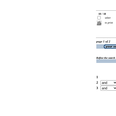
10 / 18
select
to print
page 1 of 2
Refine the search
1
2
3