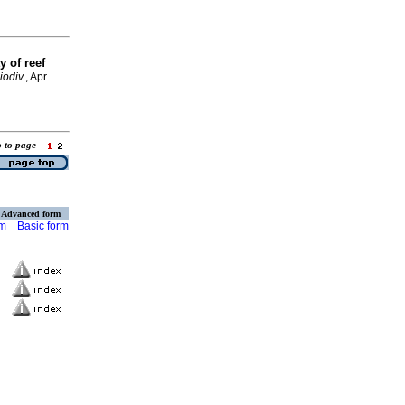
 of reef
iodiv.
, Apr
o to page
Advanced form
rm
Basic form