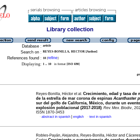
Library collection
Database :
article
Search on :
REYES-BONILLA, HECTOR [Author]
References found :
refine
18
[
]
Displaying:
1 .. 10
in format [
ISO 690
]
g
Crecimiento, edad y tasa de 
Reyes-Bonilla, Héctor et al.
de la estrella de mar corona de espinas
Acanthaster p
sur del golfo de California, México, durante un event
explosión poblacional (2017-2018)
.
Rev. Mex. Biodiv.
, 20
ISSN 1870-3453
|
abstract in spanish
english
text in spanish
·
·
Robles-Payán, Alejandra, Reyes-Bonilla, Héctor and Cáceres
Crecimiento y supervivencia de corales durante