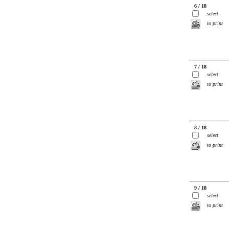
6 / 18
select
to print
7 / 18
select
to print
8 / 18
select
to print
9 / 18
select
to print