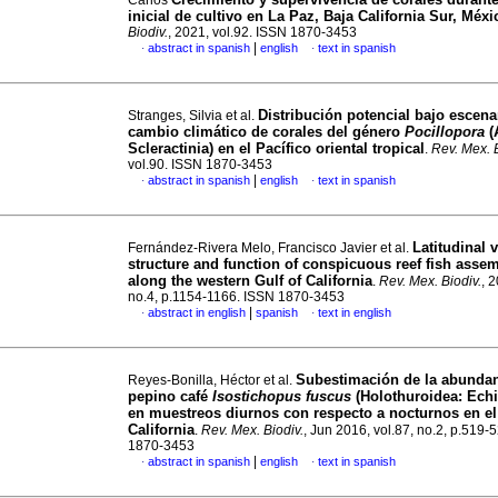
Carlos
inicial de cultivo en La Paz, Baja California Sur, Méxi
Biodiv.
, 2021, vol.92. ISSN 1870-3453
|
abstract in spanish
english
text in spanish
·
·
Distribución potencial bajo escena
Stranges, Silvia et al.
cambio climático de corales del género
Pocillopora
(
Scleractinia) en el Pacífico oriental tropical
.
Rev. Mex. B
vol.90. ISSN 1870-3453
|
abstract in spanish
english
text in spanish
·
·
Latitudinal v
Fernández-Rivera Melo, Francisco Javier et al.
structure and function of conspicuous reef fish asse
along the western Gulf of California
.
Rev. Mex. Biodiv.
, 
no.4, p.1154-1166. ISSN 1870-3453
|
abstract in english
spanish
text in english
·
·
Subestimación de la abundan
Reyes-Bonilla, Héctor et al.
pepino café
Isostichopus fuscus
(Holothuroidea: Ech
en muestreos diurnos con respecto a nocturnos en el
California
.
Rev. Mex. Biodiv.
, Jun 2016, vol.87, no.2, p.519-
1870-3453
|
abstract in spanish
english
text in spanish
·
·