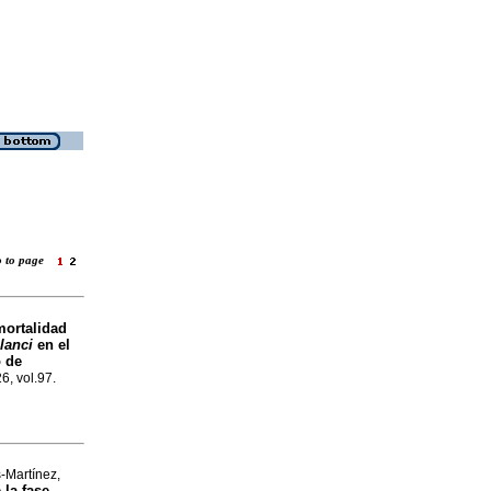
o to page
mortalidad
lanci
en el
o de
26, vol.97.
-Martínez,
 la fase