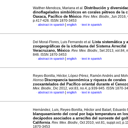
Distribución y diversida
Walther-Mendoza, Mariana et al.
dinoflagelados simbióticos en corales pétreos de la 
Oaxaca, Pacífico de México
.
Rev. Mex. Biodiv.
, Jun 2016, 
p.417-426. ISSN 1870-3453
|
abstract in spanish
english
text in spanish
·
·
Lista sistemática y 
Del Moral-Flores, Luis Fernando et al.
zoogeográficas de la ictiofauna del Sistema Arrecifal
Veracruzano, México
.
Rev. Mex. Biodiv.
, Set 2013, vol.84, 
846. ISSN 1870-3453
|
abstract in spanish
english
text in spanish
·
·
Reyes-Bonilla, Héctor, López-Pérez, Ramón Andrés and Mo
Discrepancia taxonómica y riqueza de corales
Alonso
zooxantelados del Pacífico oriental durante el Cenoz
Mex. Biodiv.
, Dic 2012, vol.83, no.4, p.939-945. ISSN 1870-3
|
abstract in spanish
english
text in spanish
·
·
Hernández, Luis, Reyes-Bonilla, Héctor and Balart, Eduardo 
blanqueamiento del coral por baja temperatura en lo
decápodos asociados a arrecifes del suroeste del gol
California
.
Rev. Mex. Biodiv.
, Oct 2010, vol.81, suppl.oct, p.
1870-3453