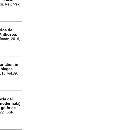
co
.
Rev. Mex.
rios de
Anthozoa:
iodiv.
, 2019,
ariation in
mblages
2018, vol.89,
cia del
inodermata)
 golfo de
522. ISSN