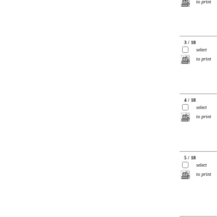
to print
3 / 18
select
to print
4 / 18
select
to print
5 / 18
select
to print