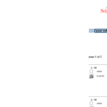
page 1 of 2
1 / 18
select
to print
2 / 18
select