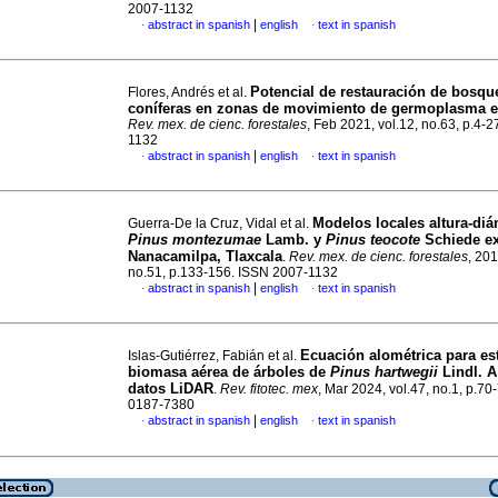
2007-1132
|
abstract in spanish
english
text in spanish
·
·
Potencial de restauración de bosqu
Flores, Andrés et al.
coníferas en zonas de movimiento de germoplasma 
Rev. mex. de cienc. forestales
, Feb 2021, vol.12, no.63, p.4-
1132
|
abstract in spanish
english
text in spanish
·
·
Modelos locales altura-diá
Guerra-De la Cruz, Vidal et al.
Pinus montezumae
Lamb. y
Pinus teocote
Schiede ex
Nanacamilpa, Tlaxcala
.
Rev. mex. de cienc. forestales
, 201
no.51, p.133-156. ISSN 2007-1132
|
abstract in spanish
english
text in spanish
·
·
Ecuación alométrica para es
Islas-Gutiérrez, Fabián et al.
biomasa aérea de árboles de
Pinus hartwegii
Lindl. A
datos LiDAR
.
Rev. fitotec. mex
, Mar 2024, vol.47, no.1, p.70
0187-7380
|
abstract in spanish
english
text in spanish
·
·