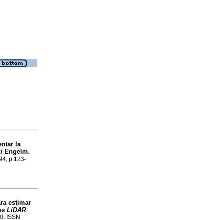
ntar la
i
Engelm.
.94, p.123-
ra estimar
tos
LiDAR
.
80. ISSN