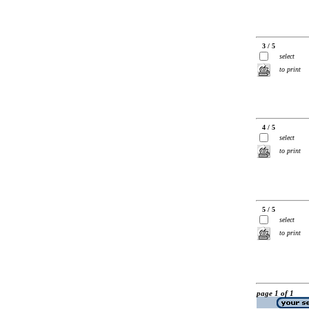
3 / 5
select
to print
4 / 5
select
to print
5 / 5
select
to print
page 1 of 1