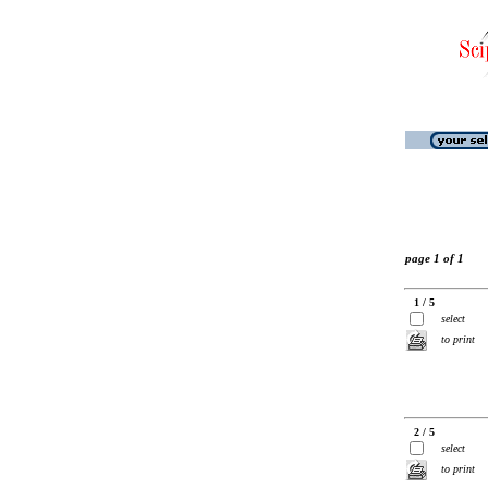
page 1 of 1
1 / 5
select
to print
2 / 5
select
to print