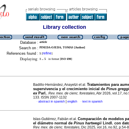
Library collection
Database :
article
Search on :
PINEDA-OJEDA, TOMAS [Author]
References found :
refine
5
[
]
Displaying:
1 .. 5
in format [
ISO 690
]
Tratamientos para aume
Badillo-Hernández, Anayetzi et al.
supervivencia y el crecimiento inicial de
Pinus greggi
ex
Parl.
.
Rev. mex. de cienc. forestales
, Abr 2026, vol.17, no
133. ISSN 2007-1132
|
abstract in spanish
english
text in spanish
·
·
Comparación de modelos pa
Islas-Gutiérrez, Fabián et al.
el diámetro normal de
Pinus hartwegii
Lindl. con da
Rev. mex. de cienc. forestales
, Dic 2025, vol.16, no.92, p.54-