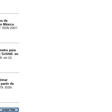
es de
en México
.
27. ISSN 2007-
metro para
 Schltdl. en
9, vol.10,
timar
 partir de
-79. ISSN