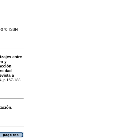
7-370. ISSN
izajes entre
ón y
acción
ersidad
evista a
34, p.167-188.
tación
.