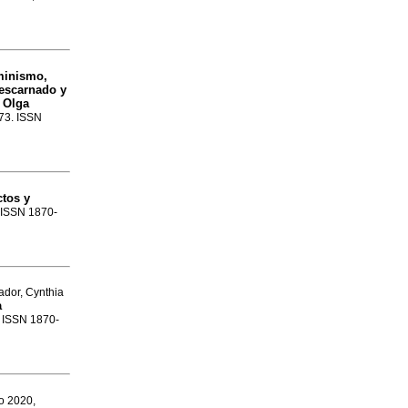
minismo,
escarnado y
a Olga
273. ISSN
ctos y
. ISSN 1870-
ador, Cynthia
a
0. ISSN 1870-
go 2020,