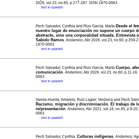
2026, vol.23, no.60, p.277-287. ISSN 1870-0063
text in spanish
·
Desde el fe
Pech Salvador, Cynthia and Rizo García, Marta
nuestro lugar de enunciación no supone un cuerpo d
abstracto, sino una corporalidad situada. Entrevista 
Sabido Ramos
.
Andamios
, Abr 2026, vol.23, no.60, p.259-
1870-0063
text in spanish
·
Cuerpo, afe
Pech Salvador, Cynthia and Rizo García, Marta
comunicación
.
Andamios
, Abr 2026, vol.23, no.60, p.11-16
0063
text in spanish
·
Varela-Huerta, Amarela, Ruíz Lagier, Verónica and Pech Salv
Racismo, migración y discriminación. El trabajo de l
re/presentación
.
Andamios
, Abr 2021, vol.18, no.45, p.9-2
0063
text in spanish
·
Culturas indígenas
Pech Salvador, Cynthia.
.
Andamios
, A