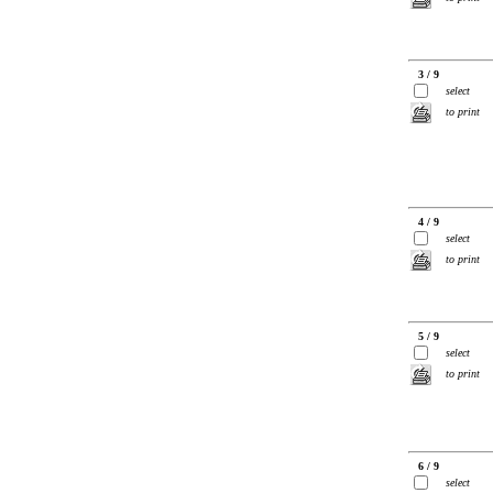
3 / 9
select
to print
4 / 9
select
to print
5 / 9
select
to print
6 / 9
select