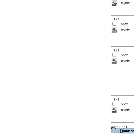
to print
7 / 9
select
to print
8 / 9
select
to print
9 / 9
select
to print
page 1 of 1