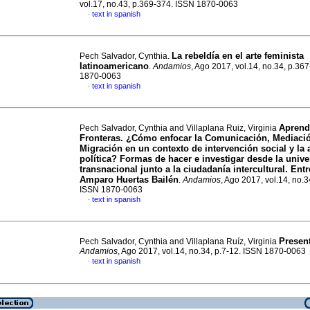
vol.17, no.43, p.369-374. ISSN 1870-0063
text in spanish
·
La rebeldía en el arte feminista
Pech Salvador, Cynthia.
latinoamericano
.
Andamios
, Ago 2017, vol.14, no.34, p.36
1870-0063
text in spanish
·
Aprend
Pech Salvador, Cynthia and Villaplana Ruiz, Virginia
Fronteras. ¿Cómo enfocar la Comunicación, Mediaci
Migración en un contexto de intervención social y la 
política? Formas de hacer e investigar desde la univ
transnacional junto a la ciudadanía intercultural. Entr
Amparo Huertas Bailén
.
Andamios
, Ago 2017, vol.14, no.
ISSN 1870-0063
text in spanish
·
Presen
Pech Salvador, Cynthia and Villaplana Ruíz, Virginia
Andamios
, Ago 2017, vol.14, no.34, p.7-12. ISSN 1870-0063
text in spanish
·