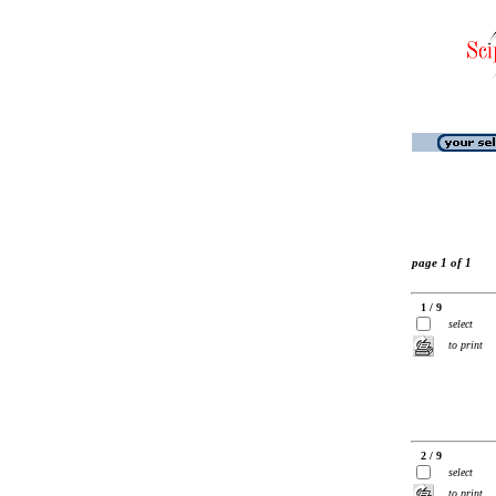
page 1 of 1
1 / 9
select
to print
2 / 9
select
to print