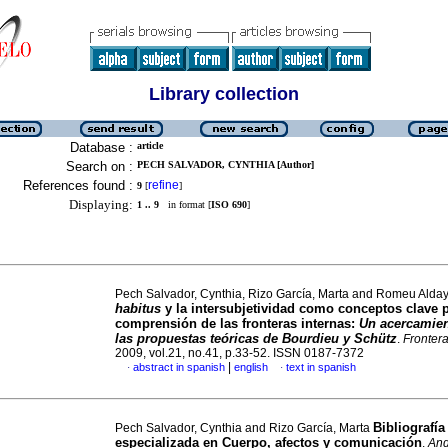
Library collection
Database :
article
Search on :
PECH SALVADOR, CYNTHIA [Author]
References found :
refine
9
[
]
Displaying:
1 .. 9
in format [
ISO 690
]
Pech Salvador, Cynthia, Rizo García, Marta and Romeu Alday
habitus
y la intersubjetividad como conceptos clave p
comprensión de las fronteras internas
:
Un acercamie
las propuestas teóricas de Bourdieu y Schütz
.
Frontera
2009, vol.21, no.41, p.33-52. ISSN 0187-7372
|
abstract in spanish
english
text in spanish
·
·
Bibliografía
Pech Salvador, Cynthia and Rizo García, Marta
especializada en Cuerpo, afectos y comunicación
.
An