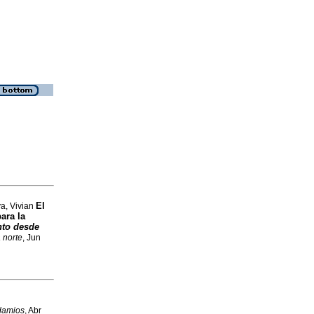
El
a, Vivian
ara la
nto desde
 norte
, Jun
damios
, Abr