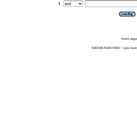
3
Search engin
BIREME/PAHO/WHO - Latin American