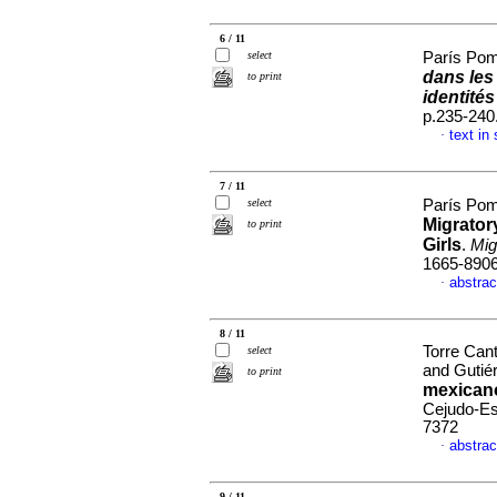
6 / 11
select
París Pom
dans les
to print
identités
p.235-240
text in
·
7 / 11
select
París Pom
Migrator
to print
Girls
.
Migr
1665-890
abstrac
·
8 / 11
Torre Can
select
and Gutié
to print
mexicano
Cejudo-E
7372
abstrac
·
9 / 11