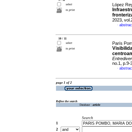
López Rey
select
Infraest
to print
fronteri
2023, vol
abstrac
·
10 / 11
París Pom
select
Visibili
to print
centroam
Entrediver
no.1, p.9
abstrac
·
page 1 of 2
Refine the search
Database :
article
Search
1
2