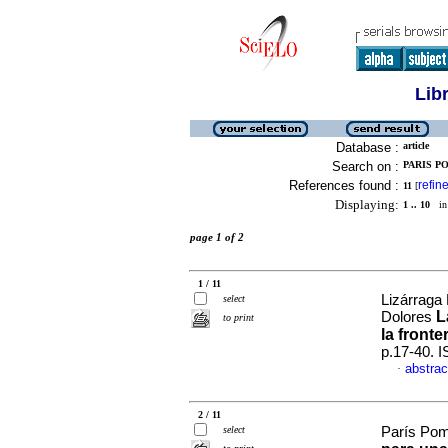
Lib
Database :
article
Search on :
PARIS P
References found :
refin
11
[
Displaying:
1 .. 10
in 
page 1 of 2
1 / 11
Lizárraga
select
L
Dolores
to print
la front
p.17-40. 
abstrac
·
2 / 11
select
París Pom