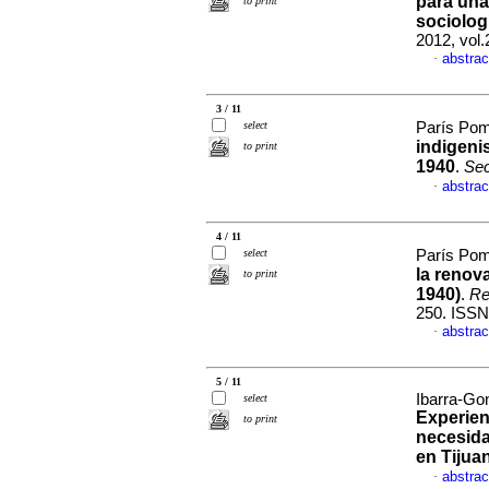
para una
to print
sociolog
2012, vol.
abstrac
·
3 / 11
select
París Pom
indigeni
to print
1940
.
Sec
abstrac
·
4 / 11
select
París Pom
la renov
to print
1940)
.
Rev
250. ISSN
abstrac
·
5 / 11
Ibarra-Go
select
Experien
to print
necesida
en Tijua
abstrac
·