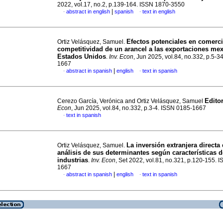
2022, vol.17, no.2, p.139-164. ISSN 1870-3550
|
abstract in english
spanish
text in english
·
·
Efectos potenciales en comerci
Ortiz Velásquez, Samuel.
competitividad de un arancel a las exportaciones me
Estados Unidos
.
Inv. Econ
, Jun 2025, vol.84, no.332, p.5-3
1667
|
abstract in spanish
english
text in spanish
·
·
Editor
Cerezo García, Verónica and Ortiz Velásquez, Samuel
Econ
, Jun 2025, vol.84, no.332, p.3-4. ISSN 0185-1667
text in spanish
·
La inversión extranjera directa
Ortiz Velásquez, Samuel.
análisis de sus determinantes según características d
industrias
.
Inv. Econ
, Set 2022, vol.81, no.321, p.120-155. 
1667
|
abstract in spanish
english
text in spanish
·
·