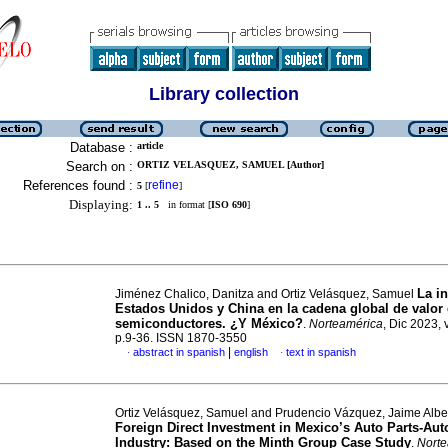
Library collection
Database :
article
Search on :
ORTIZ VELASQUEZ, SAMUEL [Author]
References found :
refine
5
[
]
Displaying:
1 .. 5
in format [
ISO 690
]
La i
Jiménez Chalico, Danitza and Ortiz Velásquez, Samuel
Estados Unidos y China en la cadena global de valor
semiconductores. ¿Y México?
.
Norteamérica
, Dic 2023, 
p.9-36. ISSN 1870-3550
|
abstract in spanish
english
text in spanish
·
·
Ortiz Velásquez, Samuel and Prudencio Vázquez, Jaime Albe
Foreign Direct Investment in Mexico’s Auto Parts-Au
Industry: Based on the Minth Group Case Study
.
Norte