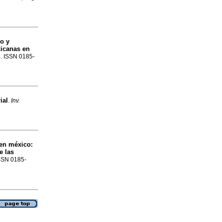
o y
xicanas en
4. ISSN 0185-
ial
.
Inv.
 en méxico:
e las
ISSN 0185-