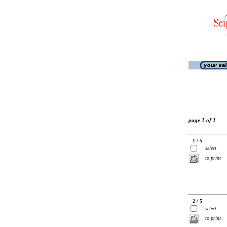
page 1 of 1
1 / 5
select
to print
2 / 5
select
to print