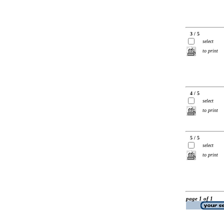
3 / 5
select
to print
4 / 5
select
to print
5 / 5
select
to print
page 1 of 1