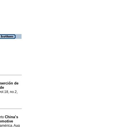
nserción de
 de
vol.18, no.2,
China’s
rto
tomotive
américa
, Aug