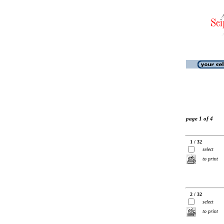
page 1 of 4
1 / 32
select
to print
2 / 32
select
to print