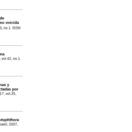
 de
o ovicida
43, no.1. ISSN
Una
, vol.42, no.1.
mas y
ctadas por
17, vol.35,
ytophthora
patol
, 2007,