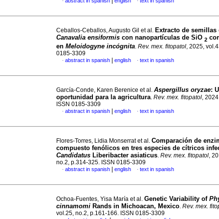
|
abstract in spanish
english
text in spanish
·
·
Extracto de semillas
Ceballos-Ceballos, Augusto Gil et al.
Canavalia ensiformis
con nanopartículas de SiO
com
2
en
Meloidogyne incógnita
.
Rev. mex. fitopatol
, 2025, vol.
0185-3309
|
abstract in spanish
english
text in spanish
·
·
Aspergillus oryzae
: 
García-Conde, Karen Berenice et al.
oportunidad para la agricultura
.
Rev. mex. fitopatol
, 2024
ISSN 0185-3309
|
abstract in spanish
english
text in spanish
·
·
Comparación de enzi
Flores-Torres, Lidia Monserrat et al.
compuesto fenólicos en tres especies de cítricos infe
Candidatus
Liberibacter asiaticus
.
Rev. mex. fitopatol
, 20
no.2, p.314-325. ISSN 0185-3309
|
abstract in spanish
english
text in spanish
·
·
Genetic Variability of
Ph
Ochoa-Fuentes, Yisa María et al.
cinnamomi
Rands in Michoacan, Mexico
.
Rev. mex. fito
vol.25, no.2, p.161-166. ISSN 0185-3309