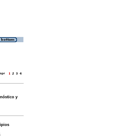
 page
nóstico y
ipios
1