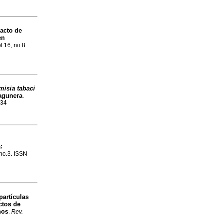
racto de
en
l.16, no.8.
misia tabaci
Lagunera
.
934
:
 no.3. ISSN
artículas
ctos de
nos
.
Rev.