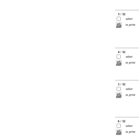
3 / 32
select
to print
4 / 32
select
to print
5 / 32
select
to print
6 / 32
select
to print