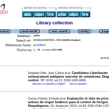
Library collection
Database :
article
Search on :
OCHOA-FUENTES, YISA MARIA [Author]
References found :
refine
32
[
]
Displaying:
1 .. 10
in format [
ISO 690
]
go to
Candidatus
Liberibacter
Delgado-Ortiz, Juan Carlos et al.
solanacearum patógeno vascular de solanáceas: Diag
control
.
TIP
, 2019, vol.22. ISSN 1405-888X
|
abstract in spanish
english
text in spanish
·
·
Evaluación
in vitro
de princ
Cerna-Chávez, Ernesto et al.
activos de origen botánico para el control de hongos
fitopatógenos
.
Sci. fungorum
, 2019, vol.49. ISSN 2594-132