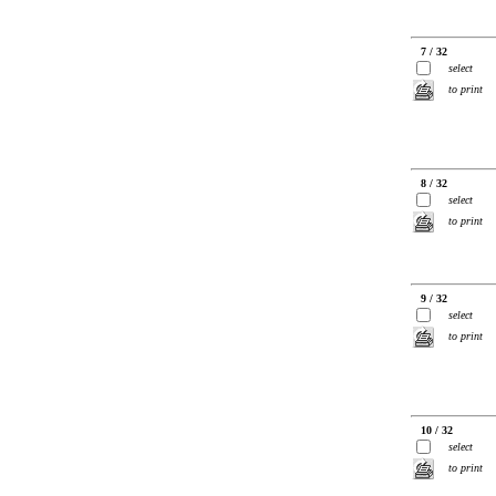
7 / 32
select
to print
8 / 32
select
to print
9 / 32
select
to print
10 / 32
select
to print