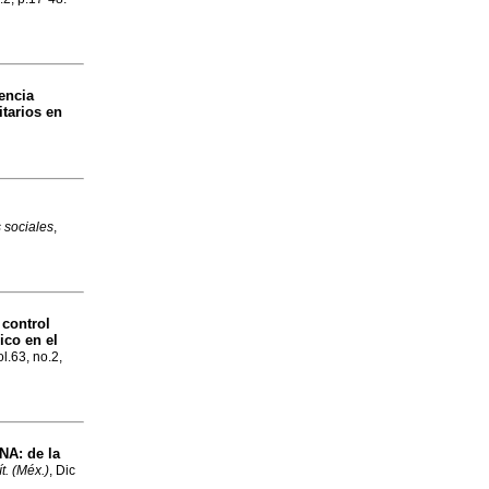
encia
itarios en
s sociales
,
 control
ico en el
ol.63, no.2,
A: de la
t. (Méx.)
, Dic