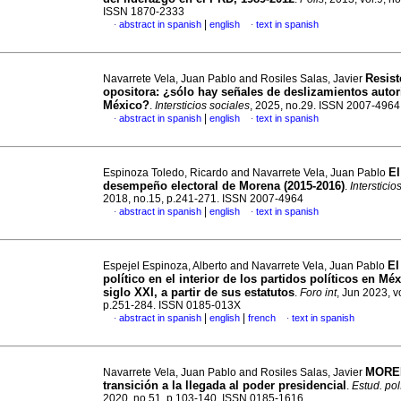
ISSN 1870-2333
|
abstract in spanish
english
text in spanish
·
·
Resist
Navarrete Vela, Juan Pablo and Rosiles Salas, Javier
opositora: ¿sólo hay señales de deslizamientos autor
México?
.
Intersticios sociales
, 2025, no.29. ISSN 2007-4964
|
abstract in spanish
english
text in spanish
·
·
El
Espinoza Toledo, Ricardo and Navarrete Vela, Juan Pablo
desempeño electoral de Morena (2015-2016)
.
Intersticio
2018, no.15, p.241-271. ISSN 2007-4964
|
abstract in spanish
english
text in spanish
·
·
El
Espejel Espinoza, Alberto and Navarrete Vela, Juan Pablo
político en el interior de los partidos políticos en Méx
siglo XXI, a partir de sus estatutos
.
Foro int
, Jun 2023, v
p.251-284. ISSN 0185-013X
|
|
abstract in spanish
english
french
text in spanish
·
·
MOREN
Navarrete Vela, Juan Pablo and Rosiles Salas, Javier
transición a la llegada al poder presidencial
.
Estud. polí
2020, no.51, p.103-140. ISSN 0185-1616