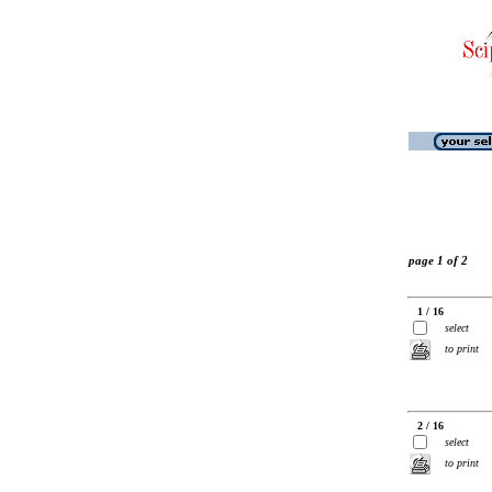
page 1 of 2
1 / 16
select
to print
2 / 16
select
to print