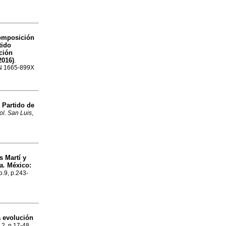
omposición
tido
ución
2016)
.
SSN 1665-899X
l Partido de
ol. San Luis
,
 Martí y
a.
México:
o.9, p.243-
 evolución
o.2, p.17-48.