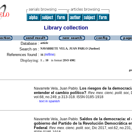
Library collection
Database :
article
Search on :
NAVARRETE VELA, JUAN PABLO [Author]
References found :
refine
16
[
]
Displaying:
1 .. 10
in format [
ISO 690
]
g
Los riesgos de la democrac
Navarrete Vela, Juan Pablo.
entender el cambio político?
.
Rev. mex. cienc. polít. soc
,
vol.68, no.249, p.313-318. ISSN 0185-1918
text in spanish
·
Saldos de la democracia: el 
Navarrete Vela, Juan Pablo.
gobierno del Partido de la Revolución Democrática en 
Federal
.
Rev. mex. cienc. polít. soc
, Dic 2017, vol.62, no.231