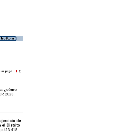
o to page
ia: ¿cómo
 Dic 2023,
ejercicio de
el Distrito
, p.413-418.