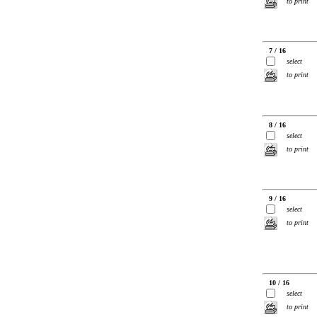
to print
7 / 16
select
to print
8 / 16
select
to print
9 / 16
select
to print
10 / 16
select
to print