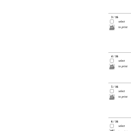
3 / 16
select
to print
4 / 16
select
to print
5 / 16
select
to print
6 / 16
select