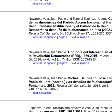
ISSN 0185-1918
text in spanish
·
C
Navarrete Vela, Juan Pablo and Espejel Espinoza, Alberto
de las dirigencias del Partido Acción Nacional, el Par
Revolucionario Institucional y el Partido de la Revol
Democrática después de la alternancia política (2002-
Revista Col. San Luis
, Dic 2018, vol.8, no.17, p.163-236. I
|
abstract in spanish
english
text in spanish
·
·
Tipología del liderazgo en e
Navarrete Vela, Juan Pablo.
la Revolución Democrática (PRD), 1989-2015
.
Revista C
Dic 2016, vol.6, no.12, p.74-114. ISSN 1665-899X
|
abstract in spanish
english
text in spanish
·
·
Michael Baurmann, José Luis
Navarrete Vela, Juan Pablo.
Pablo de Lora (coords.)
Los desafíos de la democraci
Fontamara, 2013.
.
Revista Col. San Luis
, Jun 2015, vol.5, n
248. ISSN 1665-899X
text in spanish
·
La
Espinoza Toledo, Ricardo and Navarrete Vela, Juan Pablo
del liderazgo en el PRD,
1989-2012
.
Polis
, 2013, vol.9, n