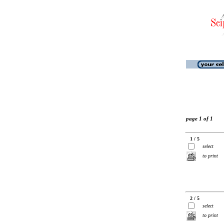
page 1 of 1
1 / 5
select
to print
2 / 5
select
to print