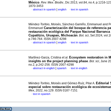
México
.
Rev. Mex. Biodiv.
, Dic 2013, vol.84, no.4, p.1216-12
1870-3453
|
abstract in spanish
english
text in spanish
·
·
Méndez-Toribio, Moisés, Sánchez-Gamiño, Emmanuel and Pé
Caracterización del bosque de referencia pa
Emmanuel
restauración ecológica del Parque Nacional Barranca 
Cupatitzio, Uruapan, Michoacán
.
Bot. sci
, Set 2024, vol.1
p.746-764. ISSN 2007-4298
|
abstract in spanish
english
text in spanish
·
·
Ecosystem restoration in M
Martínez-Garza, Cristina et al.
insights on the project planning phase
.
Bot. sci
, June 20
no.2, p.242-256. ISSN 2007-4298
|
abstract in english
spanish
text in english
·
·
Editorial
Méndez-Toribio, Moisés and Gómez-Ruíz, Pilar A.
especial sobre restauración ecológica de ecosistema
Mex
, 2022, no.129. ISSN 0187-7151
text in spanish
·