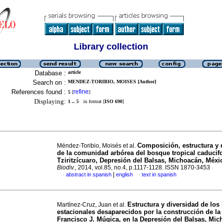
Library collection
Database :
article
Search on :
MENDEZ-TORIBIO, MOISES [Author]
References found :
refine
5
[
]
Displaying:
1 .. 5
in format [
ISO 690
]
Composición, estructura y 
Méndez-Toribio, Moisés et al.
de la comunidad arbórea del bosque tropical caducifo
Tziritzícuaro, Depresión del Balsas, Michoacán, Méxi
Biodiv.
, 2014, vol.85, no.4, p.1117-1128. ISSN 1870-3453
|
abstract in spanish
english
text in spanish
·
·
Estructura y diversidad de lo
Martínez-Cruz, Juan et al.
estacionales desaparecidos por la construcción de la 
Francisco J. Múgica, en la Depresión del Balsas, Mic