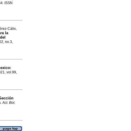
34. ISSN
rez-Cálix,
ra la
del
02, no.3,
exico:
21, vol.99,
 Sección
s
.
Act. Bot.