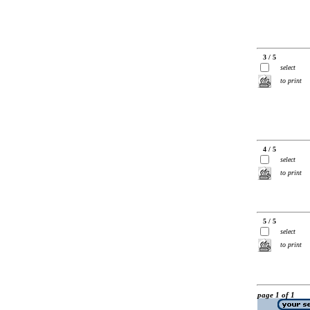
3 / 5
select
to print
4 / 5
select
to print
5 / 5
select
to print
page 1 of 1