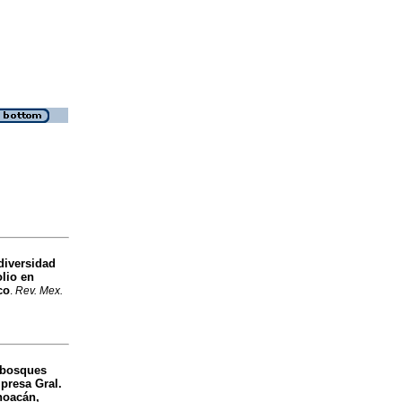
diversidad
lio en
co
.
Rev. Mex.
s bosques
presa Gral.
hoacán,