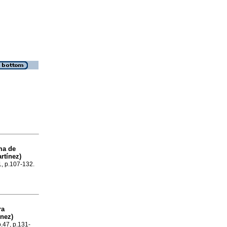
ma de
rtínez)
1, p.107-132.
ra
nez)
o.47, p.131-