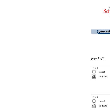
page 1 of 1
1 / 6
select
to print
2 / 6
select
to print