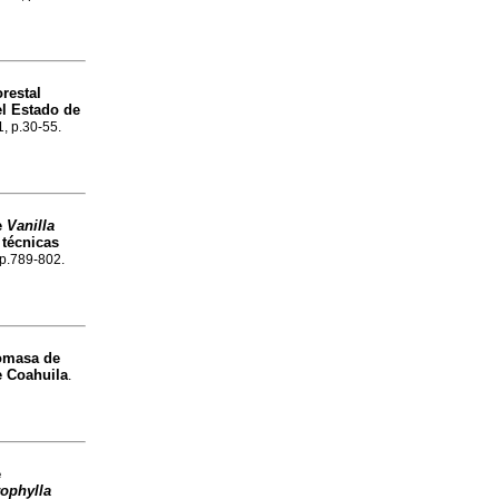
restal
l Estado de
1, p.30-55.
e
Vanilla
 técnicas
 p.789-802.
omasa de
e Coahuila
.
e
ophylla