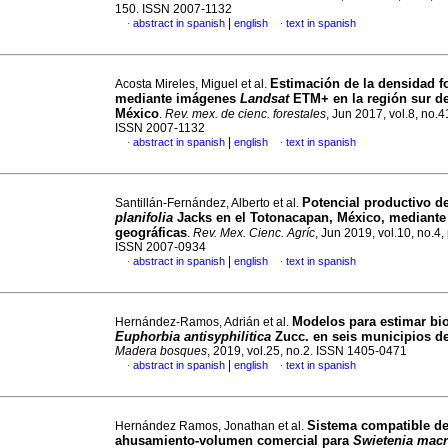
150. ISSN 2007-1132
|
abstract in spanish
english
text in spanish
·
·
Estimación de la densidad fo
Acosta Mireles, Miguel et al.
mediante imágenes
Landsat
ETM+ en la región sur de
México
.
Rev. mex. de cienc. forestales
, Jun 2017, vol.8, no.4
ISSN 2007-1132
|
abstract in spanish
english
text in spanish
·
·
Potencial productivo d
Santillán-Fernández, Alberto et al.
planifolia
Jacks en el Totonacapan, México, mediante
geográficas
.
Rev. Mex. Cienc. Agríc
, Jun 2019, vol.10, no.4,
ISSN 2007-0934
|
abstract in spanish
english
text in spanish
·
·
Modelos para estimar bi
Hernández-Ramos, Adrián et al.
Euphorbia antisyphilitica
Zucc. en seis municipios d
Madera bosques
, 2019, vol.25, no.2. ISSN 1405-0471
|
abstract in spanish
english
text in spanish
·
·
Sistema compatible d
Hernández Ramos, Jonathan et al.
ahusamiento-volumen comercial para
Swietenia macr