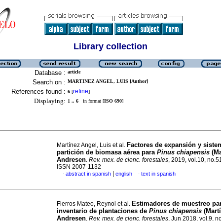
Library collection
Database :
article
Search on :
MARTINEZ ANGEL, LUIS [Author]
References found :
refine
6
[
]
Displaying:
1 .. 6
in format [
ISO 690
]
Factores de expansión y siste
Martínez Angel, Luis et al.
partición de biomasa aérea para
Pinus chiapensis
(Ma
Andresen
.
Rev. mex. de cienc. forestales
, 2019, vol.10, no.5
ISSN 2007-1132
|
abstract in spanish
english
text in spanish
·
·
Estimadores de muestreo pa
Fierros Mateo, Reynol et al.
inventario de plantaciones de
Pinus chiapensis
(Martí
Andresen
.
Rev. mex. de cienc. forestales
, Jun 2018, vol.9, n