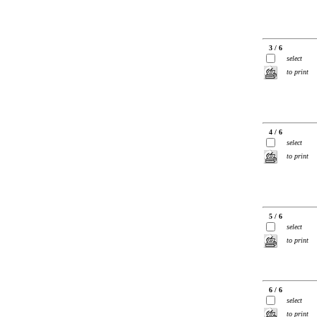
3 / 6
select
to print
4 / 6
select
to print
5 / 6
select
to print
6 / 6
select
to print