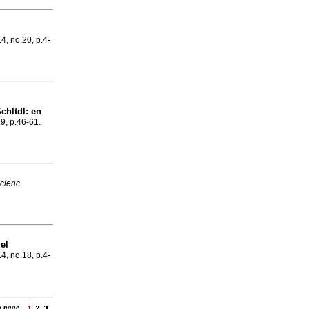
.4, no.20, p.4-
chltdl
:
en
19, p.46-61.
cienc.
el
.4, no.18, p.4-
to page