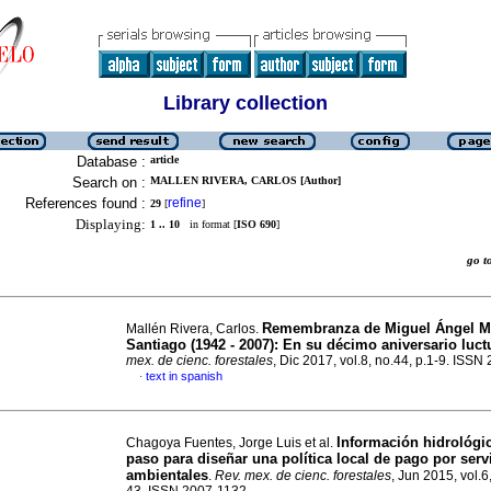
Library collection
Database :
article
Search on :
MALLEN RIVERA, CARLOS [Author]
References found :
refine
29
[
]
Displaying:
1 .. 10
in format [
ISO 690
]
go 
Remembranza de Miguel Ángel 
Mallén Rivera, Carlos.
Santiago (1942 - 2007):
En su décimo aniversario luc
mex. de cienc. forestales
, Dic 2017, vol.8, no.44, p.1-9. ISS
text in spanish
·
Información hidrológi
Chagoya Fuentes, Jorge Luis et al.
paso para diseñar una política local de pago por serv
ambientales
.
Rev. mex. de cienc. forestales
, Jun 2015, vol.6