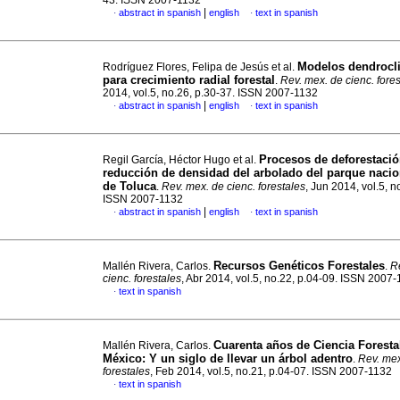
43. ISSN 2007-1132
|
abstract in spanish
english
text in spanish
·
·
Modelos dendrocl
Rodríguez Flores, Felipa de Jesús et al.
para crecimiento radial forestal
.
Rev. mex. de cienc. fore
2014, vol.5, no.26, p.30-37. ISSN 2007-1132
|
abstract in spanish
english
text in spanish
·
·
Procesos de deforestació
Regil García, Héctor Hugo et al.
reducción de densidad del arbolado del parque naci
de Toluca
.
Rev. mex. de cienc. forestales
, Jun 2014, vol.5, n
ISSN 2007-1132
|
abstract in spanish
english
text in spanish
·
·
Recursos Genéticos Forestales
Mallén Rivera, Carlos.
.
R
cienc. forestales
, Abr 2014, vol.5, no.22, p.04-09. ISSN 2007
text in spanish
·
Cuarenta años de Ciencia Foresta
Mallén Rivera, Carlos.
México
:
Y un siglo de llevar un árbol adentro
.
Rev. mex
forestales
, Feb 2014, vol.5, no.21, p.04-07. ISSN 2007-1132
text in spanish
·