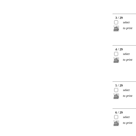
3 / 29
select
to print
4 / 29
select
to print
5 / 29
select
to print
6 / 29
select
to print