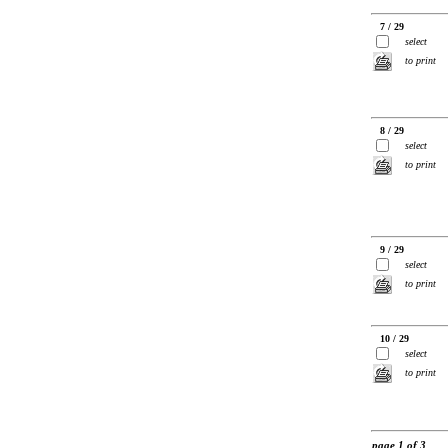
7 / 29
select
to print
8 / 29
select
to print
9 / 29
select
to print
10 / 29
select
to print
page 1 of 3