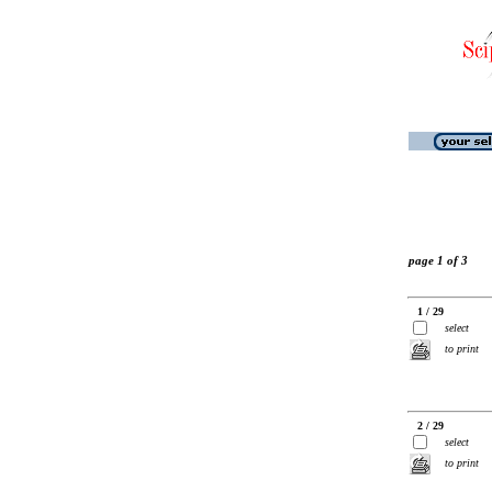
page 1 of 3
1 / 29
select
to print
2 / 29
select
to print