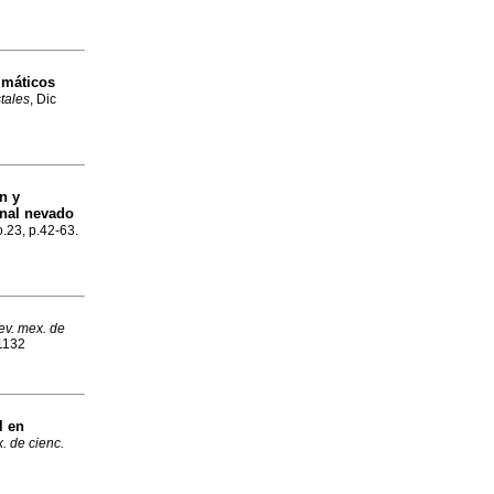
imáticos
stales
, Dic
n y
onal nevado
o.23, p.42-63.
ev. mex. de
-1132
l en
. de cienc.