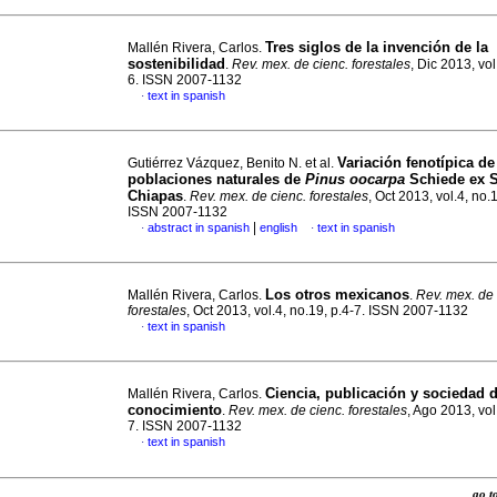
Tres siglos de la invención de la
Mallén Rivera, Carlos.
sostenibilidad
.
Rev. mex. de cienc. forestales
, Dic 2013, vol
6. ISSN 2007-1132
text in spanish
·
Variación fenotípica de
Gutiérrez Vázquez, Benito N. et al.
poblaciones naturales de
Pinus oocarpa
Schiede ex S
Chiapas
.
Rev. mex. de cienc. forestales
, Oct 2013, vol.4, no.
ISSN 2007-1132
|
abstract in spanish
english
text in spanish
·
·
Los otros mexicanos
Mallén Rivera, Carlos.
.
Rev. mex. de 
forestales
, Oct 2013, vol.4, no.19, p.4-7. ISSN 2007-1132
text in spanish
·
Ciencia, publicación y sociedad d
Mallén Rivera, Carlos.
conocimiento
.
Rev. mex. de cienc. forestales
, Ago 2013, vol
7. ISSN 2007-1132
text in spanish
·
go 