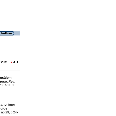
to page
Musálem
tuoso
.
Rev.
N 2007-1132
ca, primer
icios
, no.29, p.24-