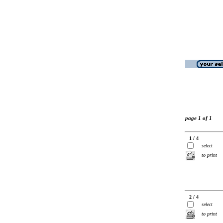
page 1 of 1
1 / 4
select
to print
2 / 4
select
to print