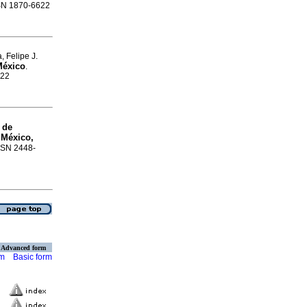
ISSN 1870-6622
 Felipe J.
México
.
622
 de
 México,
ISSN 2448-
Advanced form
rm
Basic form