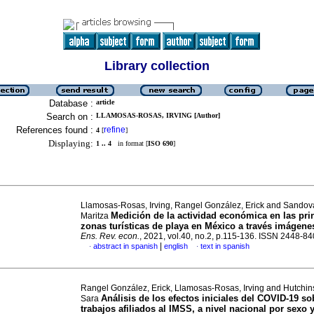
Library collection
Database :
article
Search on :
LLAMOSAS-ROSAS, IRVING [Author]
References found :
refine
4
[
]
Displaying:
1 .. 4
in format [
ISO 690
]
Llamosas-Rosas, Irving, Rangel González, Erick and Sandova
Medición de la actividad económica en las pri
Maritza
zonas turísticas de playa en México a través imágenes
Ens. Rev. econ.
, 2021, vol.40, no.2, p.115-136. ISSN 2448-8
|
abstract in spanish
english
text in spanish
·
·
Rangel González, Erick, Llamosas-Rosas, Irving and Hutchin
Análisis de los efectos iniciales del COVID-19 so
Sara
trabajos afiliados al IMSS, a nivel nacional por sexo