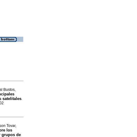
l Bustos,
ncipales
 satelitales
.
402
son Tovar,
bre los
 y grupos de