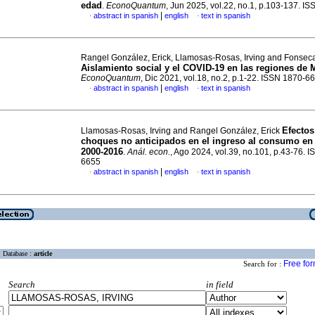
edad
.
EconoQuantum
, Jun 2025, vol.22, no.1, p.103-137. 
|
abstract in spanish
english
text in spanish
·
·
Rangel González, Erick, Llamosas-Rosas, Irving and Fonseca,
Aislamiento social y el COVID-19 en las regiones de 
EconoQuantum
, Dic 2021, vol.18, no.2, p.1-22. ISSN 1870-6
|
abstract in spanish
english
text in spanish
·
·
Efectos
Llamosas-Rosas, Irving and Rangel González, Erick
choques no anticipados en el ingreso al consumo en
2000-2016
.
Anál. econ.
, Ago 2024, vol.39, no.101, p.43-76. 
6655
|
abstract in spanish
english
text in spanish
·
·
Database :
article
Free fo
Search for :
Search
in field