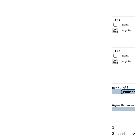
3 / 4
select
to print
4 / 4
select
to print
page 1 of 1
Refine the search
1
2