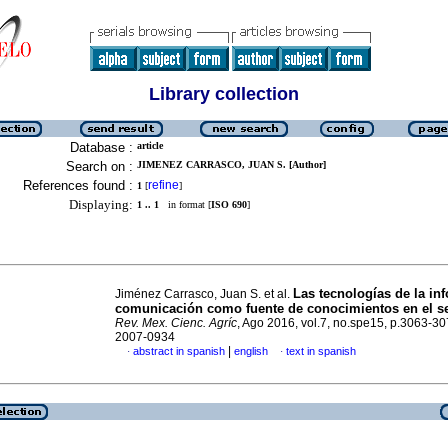
Library collection
Database :
article
Search on :
JIMENEZ CARRASCO, JUAN S. [Author]
References found :
refine
1
[
]
Displaying:
1 .. 1
in format [
ISO 690
]
Las tecnologías de la in
Jiménez Carrasco, Juan S. et al.
comunicación como fuente de conocimientos en el se
Rev. Mex. Cienc. Agríc
, Ago 2016, vol.7, no.spe15, p.3063-3
2007-0934
|
abstract in spanish
english
text in spanish
·
·