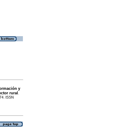
formación y
ctor rural
.
074. ISSN