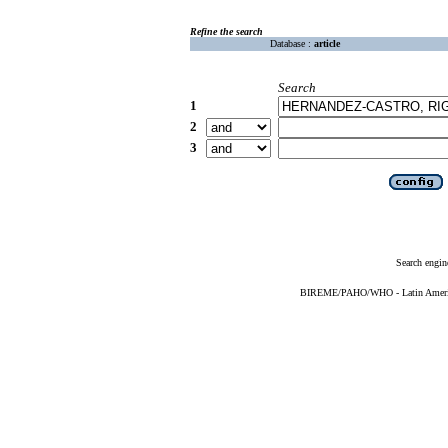
Refine the search
Database :
article
Search
1
2
3
Search engin
BIREME/PAHO/WHO - Latin American