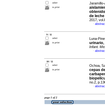
select
Jaramillo-
aislamie
to print
obtenido
de leche
2017, vol
abstrac
·
9 / 11
select
Luna-Pined
urinario
to print
Infant. Me
abstrac
·
10 / 11
select
Ochoa, Sar
cepas d
to print
carbapen
biopelíc
no.2, p.1
abstrac
·
page 1 of 2