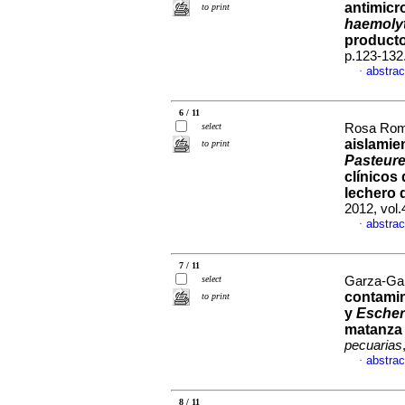
antimicr
to print
haemolyt
producto
p.123-132
abstrac
·
6 / 11
select
Rosa Rome
aislamie
to print
Pasteure
clínicos
lechero 
2012, vol.
abstrac
·
7 / 11
select
Garza-Garc
contamin
to print
y
Escheri
matanza
pecuarias
abstrac
·
8 / 11