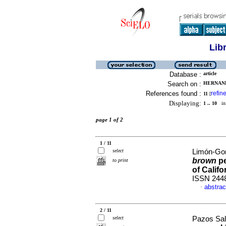
Lib
Database :
article
Search on :
HERNAND
References found :
refin
11
[
Displaying:
1 .. 10
in 
page 1 of 2
1 / 11
select
Limón-Gon
brown
pe
to print
of Califo
ISSN 244
abstrac
·
2 / 11
select
Pazos Sala