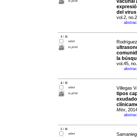
vacunal
to print
expresió
del virus
vol.2, no.
abstrac
·
3 / 11
select
Rodríguez-
ultrason
to print
comunida
la búsq
vol.45, n
abstrac
·
4 / 11
select
Villegas V
tipos ca
to print
exudado 
clínicam
Méx
, 201
abstrac
·
5 / 11
select
Samaniego