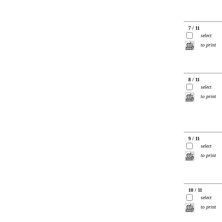
7 / 11
select
to print
8 / 11
select
to print
9 / 11
select
to print
10 / 11
select
to print