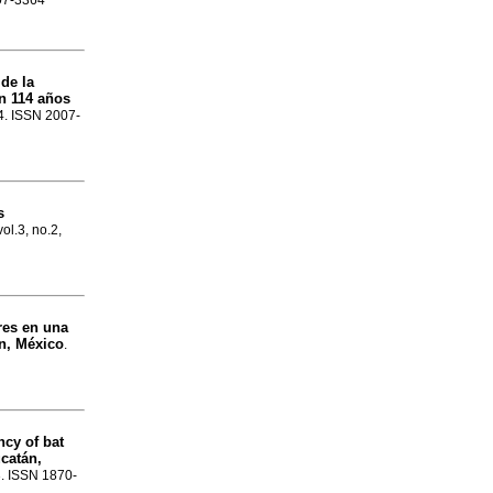
007-3364
de la
n 114 años
14. ISSN 2007-
s
vol.3, no.2,
res en una
án, México
.
ncy of bat
ucatán,
3. ISSN 1870-