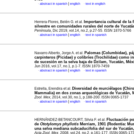
|
abstract in spanish
english
text in english
·
·
Importancia cultural de la 
Herrera-Flores, Belén G. et al.
silvestre en comunidades rurales del norte de Yucatá
Península
, Dic 2019, vol.14, no.2, p.27-55. ISSN 1870-5766
|
abstract in spanish
english
text in spanish
·
·
Palomas (Columbidae), pá
Navarro Alberto, Jorge A. et al.
carpinteros (Picidae) y colibríes (Trochilidae) como i
de sucesión en la selva baja de Dzilam, Yucatán, Méx
Jun 2016, vol.17, no.1, p.1-7. ISSN 1870-7459
|
abstract in spanish
english
text in spanish
·
·
Diversidad de murciélagos (Chiro
Estrella, Erendira et al.
Mammalia) en dos zonas arqueológicas de Yucatán, 
Zool. Mex
, 2014, vol.30, no.1, p.188-200. ISSN 0065-1737
|
abstract in spanish
english
text in spanish
·
·
Fluctuación po
HERNÁNDEZ-BETANCOURT, Silvia F. et al.
de
Ototylomys phyllotis
Merriam, 1901 (Rodentia: Mur
una selva mediana subcaducifolia del sur de Yucatán
Acta Zool. Mex
, 2008, vol.24, no.2, p.161-177. ISSN 0065-17