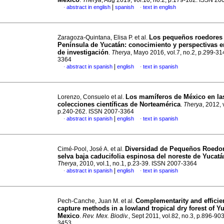
.
Therya
, Aug 2019, vol.10, no.2, p.179-182. ISSN 2
|
abstract in english
spanish
text in english
·
·
Los pequeños roedores 
Zaragoza-Quintana, Elisa P. et al.
Península de Yucatán: conocimiento y perspectivas e
de investigación
.
Therya
, Mayo 2016, vol.7, no.2, p.299-3
3364
|
abstract in spanish
english
text in spanish
·
·
Los mamíferos de México en la
Lorenzo, Consuelo et al.
colecciones científicas de Norteamérica
.
Therya
, 2012, 
p.240-262. ISSN 2007-3364
|
abstract in spanish
english
text in spanish
·
·
Diversidad de Pequeños Roedo
Cimé-Pool, José A. et al.
selva baja caducifolia espinosa del noreste de Yucat
Therya
, 2010, vol.1, no.1, p.23-39. ISSN 2007-3364
|
abstract in spanish
english
text in spanish
·
·
Complementarity and efficie
Pech-Canche, Juan M. et al.
capture methods in a lowland tropical dry forest of Y
Mexico
.
Rev. Mex. Biodiv.
, Sept 2011, vol.82, no.3, p.896-90
3453