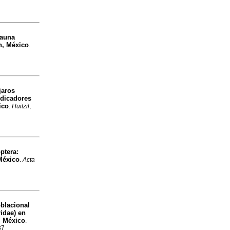
fauna
n, México
.
jaros
ndicadores
ico
.
Huitzil
,
ptera:
México
.
Acta
blacional
idae) en
, México
.
37