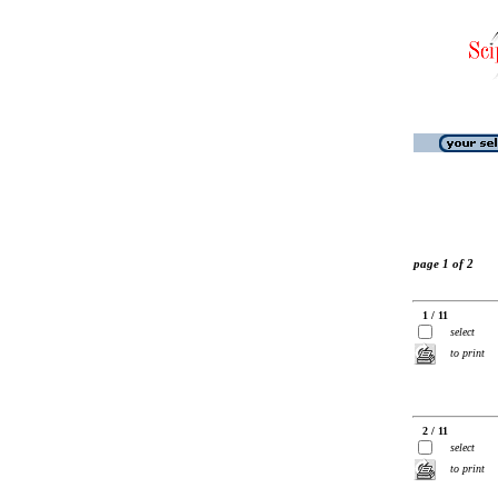
page 1 of 2
1 / 11
select
to print
2 / 11
select
to print