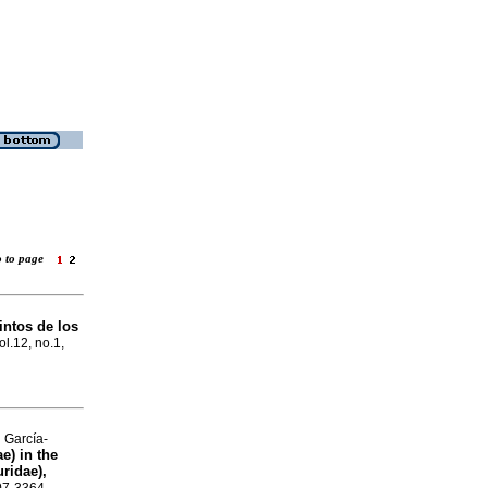
o to page
intos de los
ol.12, no.1,
 García-
e) in the
ridae),