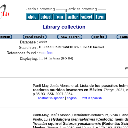
Library collection
Database :
article
Search on :
HERNANDEZ-BETANCOURT, SILVIA F. [Author]
References found :
refine
11
[
]
Displaying:
1 .. 10
in format [
ISO 690
]
g
Lista de los parásitos helm
Panti-May, Jesús Alonso et al.
roedores muridos invasores en México
.
Therya
, 2021, v
p.85-93. ISSN 2007-3364
|
abstract in spanish
english
text in spanish
·
·
Panti-May, Jesús Alonso, Hernández-Betancourt, Silvia F. and
Hydatigera taeniaeformis
(Cestoda: Taeniida
Prieto, Luis
Yucatán squirrel
Sciurus yucatanensis
(Rodentia: Sciu
Mexico