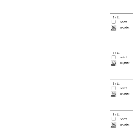
3 / 11
select
to print
4 / 11
select
to print
5 / 11
select
to print
6 / 11
select
to print