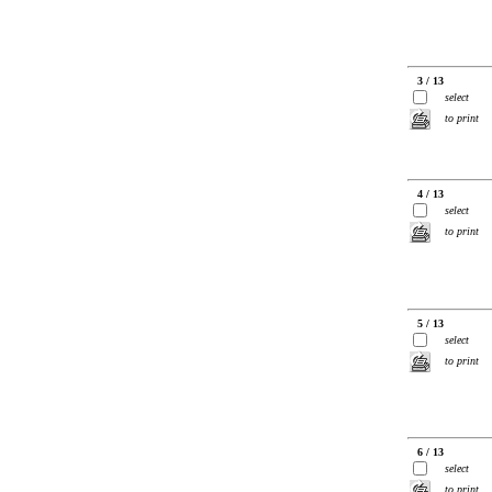
3 / 13
select
to print
4 / 13
select
to print
5 / 13
select
to print
6 / 13
select
to print