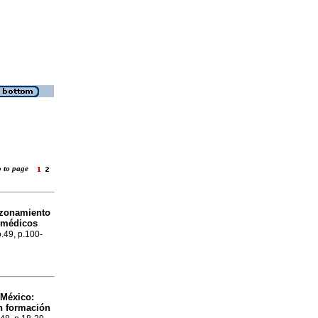
o to page
razonamiento
n médicos
o.49, p.100-
 México:
en formación