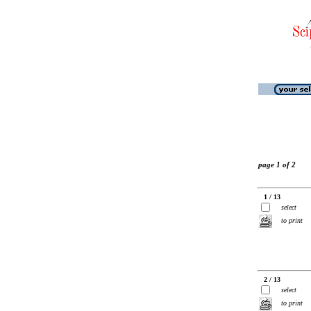
page 1 of 2
1 / 13
select
to print
2 / 13
select
to print