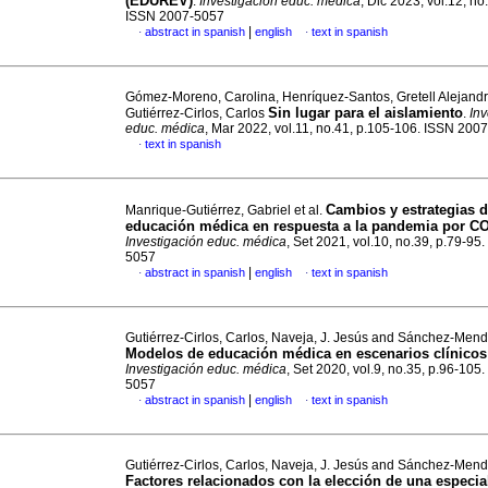
(EDUREV)
.
Investigación educ. médica
, Dic 2023, vol.12, no
ISSN 2007-5057
|
abstract in spanish
english
text in spanish
·
·
Gómez-Moreno, Carolina, Henríquez-Santos, Gretell Alejand
Sin lugar para el aislamiento
Gutiérrez-Cirlos, Carlos
.
Inv
educ. médica
, Mar 2022, vol.11, no.41, p.105-106. ISSN 200
text in spanish
·
Cambios y estrategias d
Manrique-Gutiérrez, Gabriel et al.
educación médica en respuesta a la pandemia por C
Investigación educ. médica
, Set 2021, vol.10, no.39, p.79-95
5057
|
abstract in spanish
english
text in spanish
·
·
Gutiérrez-Cirlos, Carlos, Naveja, J. Jesús and Sánchez-Mend
Modelos de educación médica en escenarios clínicos
Investigación educ. médica
, Set 2020, vol.9, no.35, p.96-105
5057
|
abstract in spanish
english
text in spanish
·
·
Gutiérrez-Cirlos, Carlos, Naveja, J. Jesús and Sánchez-Mend
Factores relacionados con la elección de una especia