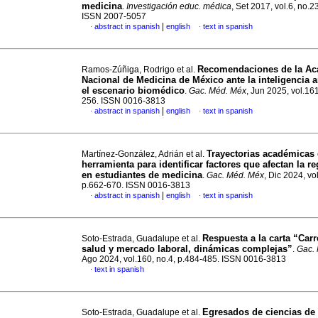
medicina
.
Investigación educ. médica
, Set 2017, vol.6, no.2
ISSN 2007-5057
|
abstract in spanish
english
text in spanish
·
·
Recomendaciones de la A
Ramos-Zúñiga, Rodrigo et al.
Nacional de Medicina de México ante la inteligencia ar
el escenario biomédico
.
Gac. Méd. Méx
, Jun 2025, vol.161
256. ISSN 0016-3813
|
abstract in spanish
english
text in spanish
·
·
Trayectorias académicas
Martínez-González, Adrián et al.
herramienta para identificar factores que afectan la r
en estudiantes de medicina
.
Gac. Méd. Méx
, Dic 2024, vo
p.662-670. ISSN 0016-3813
|
abstract in spanish
english
text in spanish
·
·
Respuesta a la carta “Carr
Soto-Estrada, Guadalupe et al.
salud y mercado laboral, dinámicas complejas”
.
Gac.
Ago 2024, vol.160, no.4, p.484-485. ISSN 0016-3813
text in spanish
·
Egresados de ciencias de 
Soto-Estrada, Guadalupe et al.