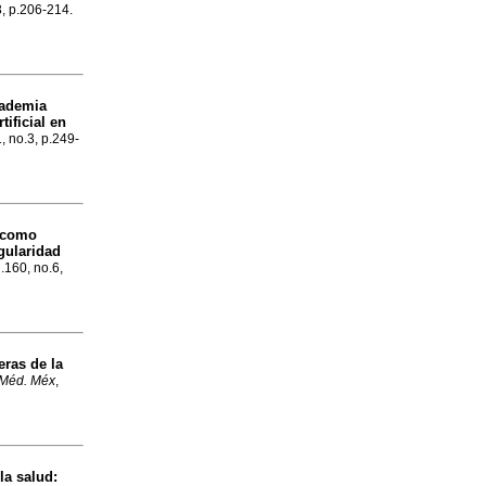
3, p.206-214.
cademia
tificial en
, no.3, p.249-
 como
egularidad
l.160, no.6,
eras de la
 Méd. Méx
,
la salud: