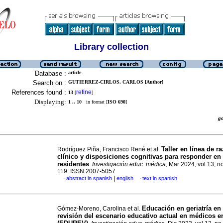
Library collection
Database :
article
Search on :
GUTIERREZ-CIRLOS, CARLOS [Author]
References found :
refine
13
[
]
Displaying:
1 .. 10
in format [
ISO 690
]
g
Taller en línea de 
Rodríguez Piña, Francisco René et al.
clínico y disposiciones cognitivas para responder e
residentes
.
Investigación educ. médica
, Mar 2024, vol.13, n
119. ISSN 2007-5057
|
abstract in spanish
english
text in spanish
·
·
Educación en geriatría en
Gómez-Moreno, Carolina et al.
revisión del escenario educativo actual en médicos 