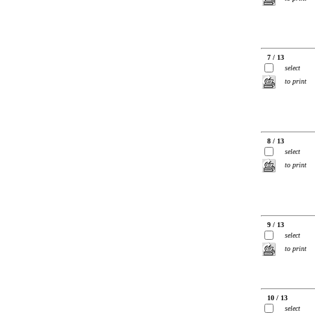
7 / 13
select
to print
8 / 13
select
to print
9 / 13
select
to print
10 / 13
select