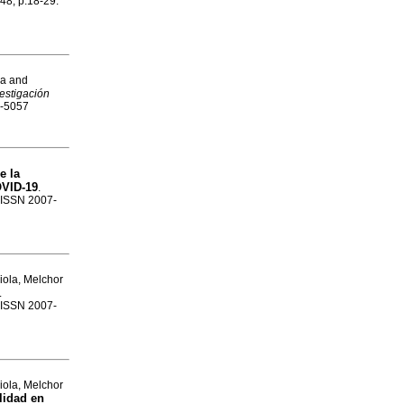
.48, p.18-29.
ra and
estigación
7-5057
e la
OVID-19
.
. ISSN 2007-
iola, Melchor
.
. ISSN 2007-
iola, Melchor
lidad en