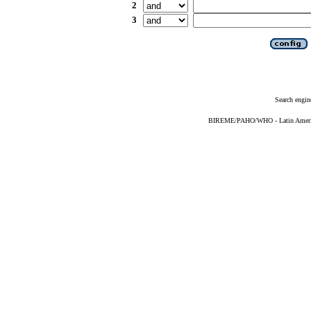
2
3
Search engin
BIREME/PAHO/WHO - Latin American