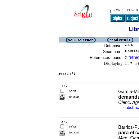
Lib
Database :
article
Search on :
GARCIA-
References found :
refine
7
[
]
Displaying:
1 .. 7
in f
page 1 of 1
1 / 7
select
García-Ma
demanda 
to print
Cienc. Agr
abstrac
·
2 / 7
select
Barrios-P
para el c
to print
Mex. Cien