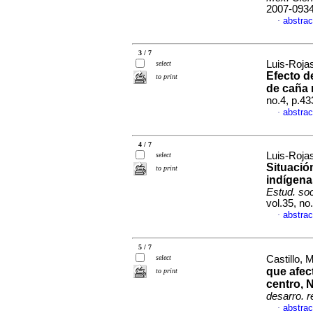
2007-093
abstrac
·
3 / 7
Luis-Roja
select
Efecto de
to print
de caña
no.4, p.4
abstrac
·
4 / 7
Luis-Roja
select
Situació
to print
indígena
Estud. soc
vol.35, n
abstrac
·
5 / 7
select
Castillo, 
que afec
to print
centro, 
desarro. r
abstrac
·