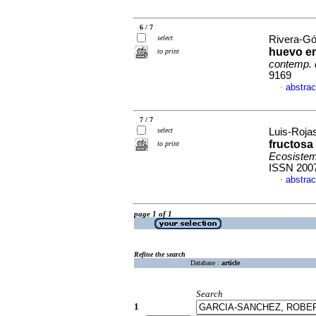
6 / 7
select
Rivera-Gó
huevo en
to print
contemp. 
9169
abstrac
·
7 / 7
select
Luis-Rojas
fructosa
to print
Ecosistem
ISSN 200
abstrac
·
page 1 of 1
Refine the search
Database :
article
Search
1