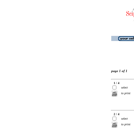
page 1 of 1
1 / 4
select
to print
2 / 4
select
to print