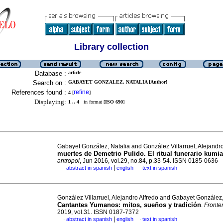
Library collection
Database :
article
Search on :
GABAYET GONZALEZ, NATALIA [Author]
References found :
refine
4
[
]
Displaying:
1 .. 4
in format [
ISO 690
]
Gabayet González, Natalia and González Villarruel, Alejandr
muertes de Demetrio Pulido. El ritual funerario kumi
antropol
, Jun 2016, vol.29, no.84, p.33-54. ISSN 0185-0636
|
abstract in spanish
english
text in spanish
·
·
González Villarruel, Alejandro Alfredo and Gabayet González,
Cantantes Yumanos: mitos, sueños y tradición
.
Fronte
2019, vol.31. ISSN 0187-7372
|
abstract in spanish
english
text in spanish
·
·