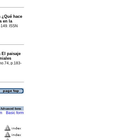
¿Qué hace
a
a en la
0-149. ISSN
El paisaje
a
niales
 no.74, p.183-
Advanced form
rm
Basic form