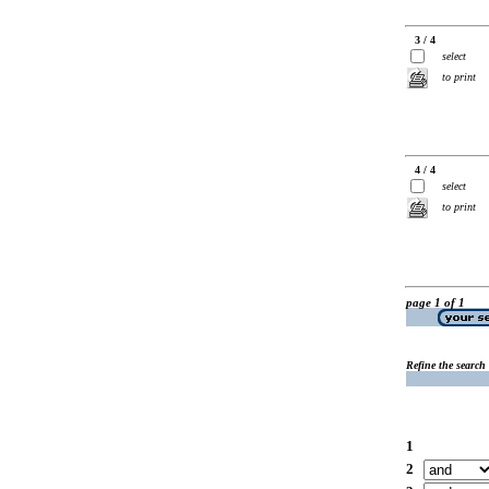
3 / 4
select
to print
4 / 4
select
to print
page 1 of 1
Refine the search
1
2