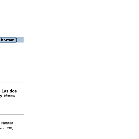
Las dos
o
ay
.
Nueva
 Natalia
ra norte
,