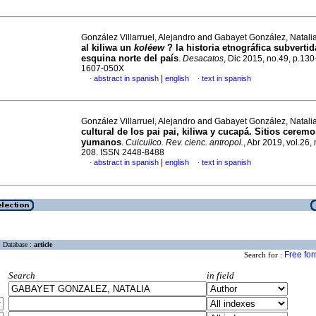
González Villarruel, Alejandro and Gabayet González, Natali
al kiliwa un
koléew
? la historia etnográfica subvertid
esquina norte del país
.
Desacatos
, Dic 2015, no.49, p.13
1607-050X
|
abstract in spanish
english
text in spanish
·
·
González Villarruel, Alejandro and Gabayet González, Natali
cultural de los pai pai, kiliwa y cucapá. Sitios ceremo
yumanos
.
Cuicuilco. Rev. cienc. antropol.
, Abr 2019, vol.26,
208. ISSN 2448-8488
|
abstract in spanish
english
text in spanish
·
·
Database :
article
Free fo
Search for :
Search
in field