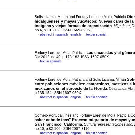
Oto
Solís Lizama, Mirian and Fortuny Loret de Mola, Patricia
hidalguenses y mayas yucatecos
:
Nuevas caras de la
indígena y viejas formas de organización
.
Migr. Inter
, D
no.4, p.101-138. ISSN 1665-8906
|
abstract in spanish
english
text in spanish
·
·
Las encuestas y el género
Fortuny Loret de Mola, Patricia.
Dic 2012, no.40, p.178-183. ISSN 1607-050X
text in spanish
·
Soli
Fortuny Loret de Mola, Patricia and Solís Lizama, Mirian
entre poblaciones móviles
:
campesinos, mestizos e 
mexicanos en el suroeste de la Florida
.
Desacatos
, Abr
p.135-154. ISSN 1607-050X
|
abstract in spanish
english
text in spanish
·
·
Co
Cornejo Portugal, Inés and Fortuny Loret de Mola, Patricia
saber adónde ibas" Proceso migratorio de mayas yuc
San Francisco, California
.
Cultura representaciones soc
, 
no.10, p.82-106. ISSN 2007-8110
|
abstract in spanish
english
text in spanish
·
·