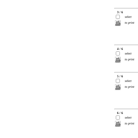
3 / 6
select
to print
4 / 6
select
to print
5 / 6
select
to print
6 / 6
select
to print