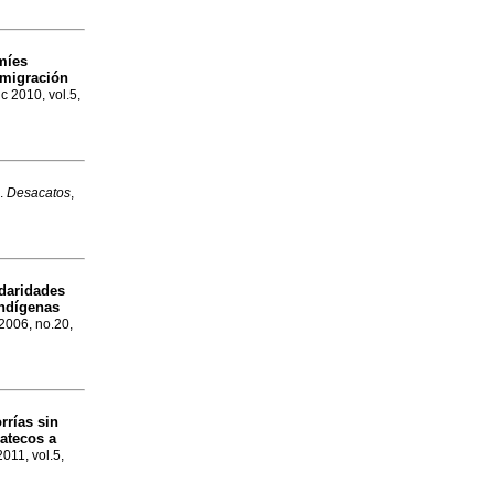
míes
 migración
ic 2010, vol.5,
.
Desacatos
,
daridades
indígenas
 2006, no.20,
rrías sin
atecos a
2011, vol.5,