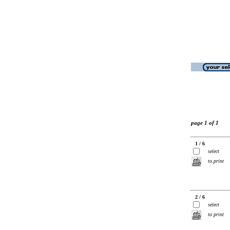
page 1 of 1
1 / 6
select
to print
2 / 6
select
to print