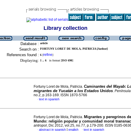
Library collection
Database :
article
Search on :
FORTUNY LORET DE MOLA, PATRICIA [Author]
References found :
refine
6
[
]
Displaying:
1 .. 6
in format [
ISO 690
]
Caminantes del Mayab
:
L
Fortuny Loret de Mola, Patricia.
migrantes de Yucatán a los Estados Unidos
.
Península
no.2, p.163-169. ISSN 1870-5766
text in spanish
·
Migrantes y peregrinos de
Fortuny Loret de Mola, Patricia.
Mundo
:
religión popular y comunidad moral transnac
antropol
, Dic 2012, vol.25, no.77, p.179-200. ISSN 0185-063
|
abstract in spanish
english
text in spanish
·
·