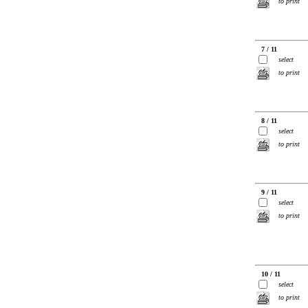
to print
7 / 11
select
to print
8 / 11
select
to print
9 / 11
select
to print
10 / 11
select
to print