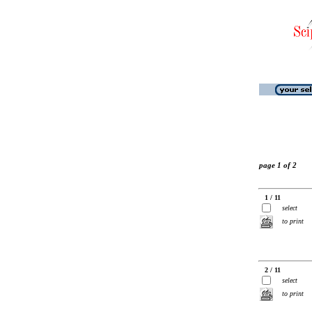
page 1 of 2
1 / 11
select
to print
2 / 11
select
to print