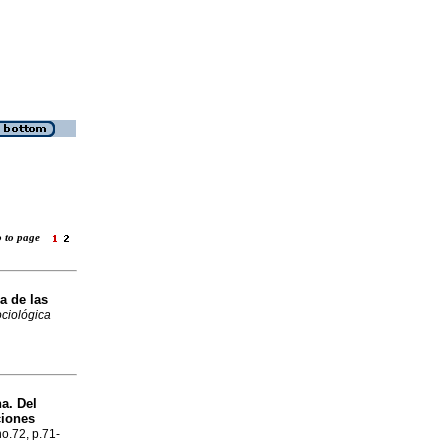
o to page
a de las
ciológica
a. Del
ciones
no.72, p.71-