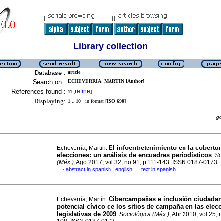
Library collection
Database :
article
Search on :
ECHEVERRIA, MARTIN [Author]
References found :
refine
11
[
]
Displaying:
1 .. 10
in format [
ISO 690
]
g
El infoentretenimiento en la cobertur
Echeverría, Martin.
elecciones: un análisis de encuadres periodísticos
.
So
(Méx.)
, Ago 2017, vol.32, no.91, p.111-143. ISSN 0187-0173
|
abstract in spanish
english
text in spanish
·
·
Cibercampañas e inclusión ciudadan
Echeverría, Martín.
potencial cívico de los sitios de campaña en las elec
legislativas de 2009
.
Sociológica (Méx.)
, Abr 2010, vol.25, 