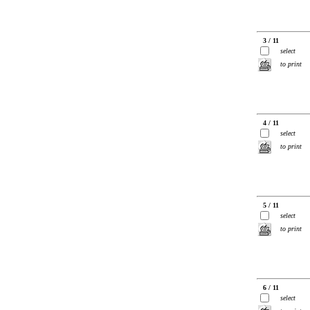
3 / 11
select
to print
4 / 11
select
to print
5 / 11
select
to print
6 / 11
select