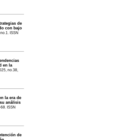
trategias de
ado con bajo
, no.1. ISSN
tendencias
d en la
025, no.38,
n la era de
su análisis
1-68. ISSN
ntención de
tán
.