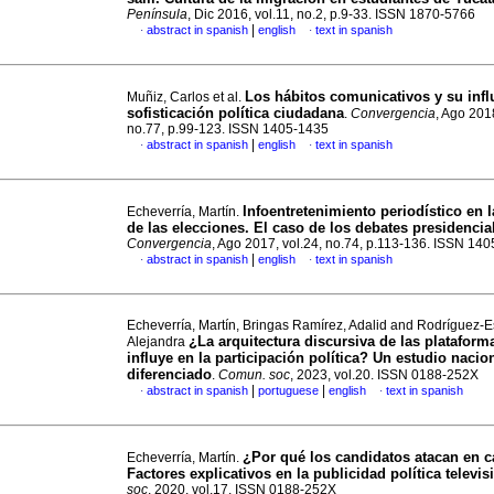
Península
, Dic 2016, vol.11, no.2, p.9-33. ISSN 1870-5766
|
abstract in spanish
english
text in spanish
·
·
Los hábitos comunicativos y su infl
Muñiz, Carlos et al.
sofisticación política ciudadana
.
Convergencia
, Ago 2018
no.77, p.99-123. ISSN 1405-1435
|
abstract in spanish
english
text in spanish
·
·
Infoentretenimiento periodístico en 
Echeverría, Martín.
de las elecciones. El caso de los debates presidencia
Convergencia
, Ago 2017, vol.24, no.74, p.113-136. ISSN 14
|
abstract in spanish
english
text in spanish
·
·
Echeverría, Martín, Bringas Ramírez, Adalid and Rodríguez-E
¿La arquitectura discursiva de las plataforma
Alejandra
influye en la participación política? Un estudio nacio
diferenciado
.
Comun. soc
, 2023, vol.20. ISSN 0188-252X
|
|
abstract in spanish
portuguese
english
text in spanish
·
·
¿Por qué los candidatos atacan en
Echeverría, Martín.
Factores explicativos en la publicidad política televis
soc
, 2020, vol.17. ISSN 0188-252X