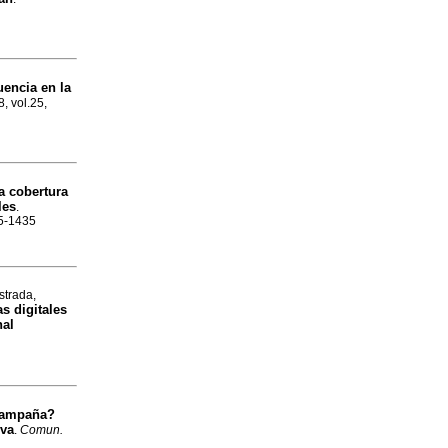
uencia en la
, vol.25,
la cobertura
les
.
05-1435
strada,
s digitales
nal
 campaña?
iva
.
Comun.