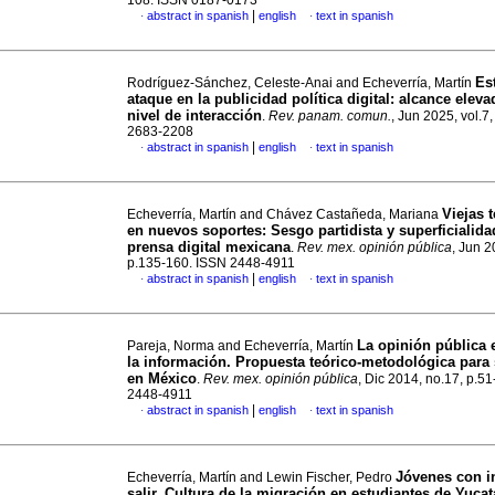
108. ISSN 0187-0173
|
abstract in spanish
english
text in spanish
·
·
Es
Rodríguez-Sánchez, Celeste-Anai and Echeverría, Martín
ataque en la publicidad política digital: alcance elev
nivel de interacción
.
Rev. panam. comun.
, Jun 2025, vol.7
2683-2208
|
abstract in spanish
english
text in spanish
·
·
Viejas 
Echeverría, Martín and Chávez Castañeda, Mariana
en nuevos soportes: Sesgo partidista y superficialida
prensa digital mexicana
.
Rev. mex. opinión pública
, Jun 2
p.135-160. ISSN 2448-4911
|
abstract in spanish
english
text in spanish
·
·
La opinión pública e
Pareja, Norma and Echeverría, Martín
la información. Propuesta teórico-metodológica para 
en México
.
Rev. mex. opinión pública
, Dic 2014, no.17, p.5
2448-4911
|
abstract in spanish
english
text in spanish
·
·
Jóvenes con i
Echeverría, Martín and Lewin Fischer, Pedro
salir. Cultura de la migración en estudiantes de Yuca