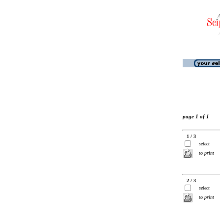
page 1 of 1
1 / 3
select
to print
2 / 3
select
to print