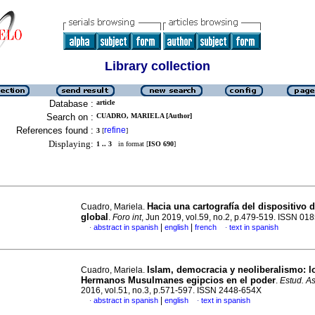
Library collection
Database :
article
Search on :
CUADRO, MARIELA [Author]
References found :
refine
3
[
]
Displaying:
1 .. 3
in format [
ISO 690
]
Hacia una cartografía del dispositivo 
Cuadro, Mariela.
global
.
Foro int
, Jun 2019, vol.59, no.2, p.479-519. ISSN 01
|
|
abstract in spanish
english
french
text in spanish
·
·
Islam, democracia y neoliberalismo: l
Cuadro, Mariela.
Hermanos Musulmanes egipcios en el poder
.
Estud. As
2016, vol.51, no.3, p.571-597. ISSN 2448-654X
|
abstract in spanish
english
text in spanish
·
·