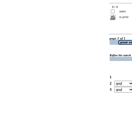
3 / 3
select
to print
page 1 of 1
Refine the search
1
2
3