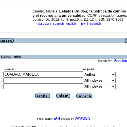
Estados Unidos, la política de cambio
Cuadro, Mariela.
y el recurso a la universalidad
.
CONfines relacion. interna
política
, Dic 2012, vol.8, no.16, p.111-134. ISSN 1870-3569
|
abstract in spanish
english
text in spanish
·
·
Database :
article
Free fo
Search for :
Search
in field
iAH
WWWISIS
Search engine:
powered by