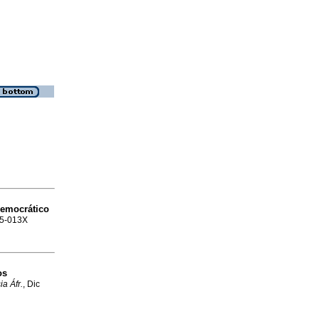
democrático
85-013X
os
ia Áfr.
, Dic