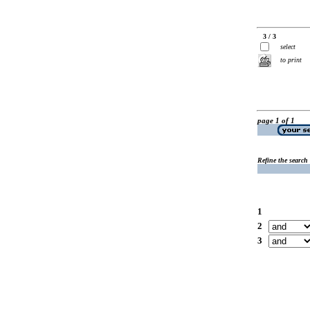
3 / 3
select
to print
page 1 of 1
Refine the search
1
2
3