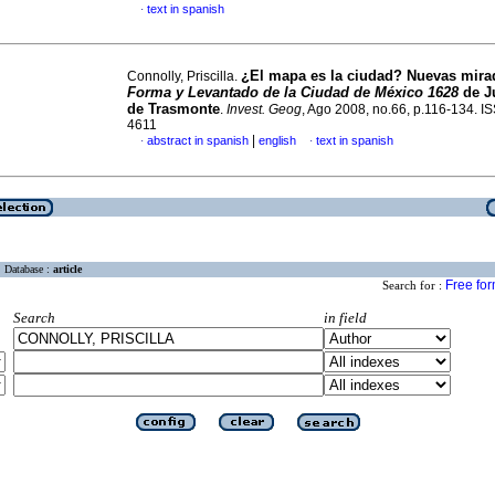
text in spanish
·
¿El mapa es la ciudad? Nuevas mirad
Connolly, Priscilla.
Forma y Levantado de la Ciudad de México 1628
de J
de Trasmonte
.
Invest. Geog
, Ago 2008, no.66, p.116-134. I
4611
|
abstract in spanish
english
text in spanish
·
·
Database :
article
Free fo
Search for :
Search
in field