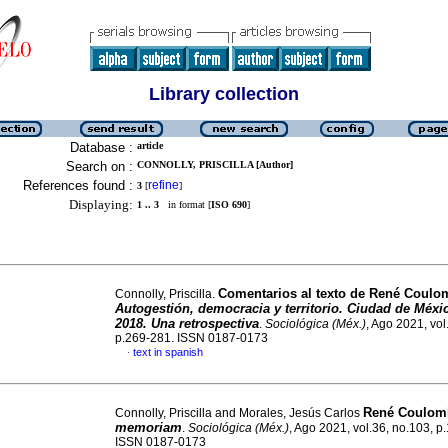
Library collection
Database :
article
Search on :
CONNOLLY, PRISCILLA [Author]
References found :
refine
3
[
]
Displaying:
1 .. 3
in format [
ISO 690
]
Comentarios al texto de René Coulo
Connolly, Priscilla.
Autogestión, democracia y territorio. Ciudad de Méxi
2018. Una retrospectiva
.
Sociológica (Méx.)
, Ago 2021, vol
p.269-281. ISSN 0187-0173
text in spanish
·
René Coulo
Connolly, Priscilla and Morales, Jesús Carlos
memoriam
.
Sociológica (Méx.)
, Ago 2021, vol.36, no.103, p
ISSN 0187-0173