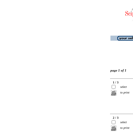
page 1 of 1
1 / 3
select
to print
2 / 3
select
to print