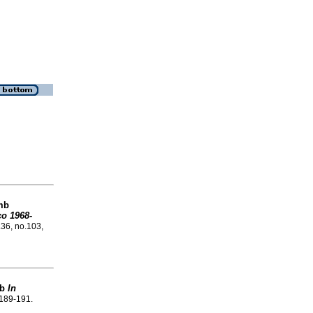
mb
co 1968-
.36, no.103,
mb
In
.189-191.