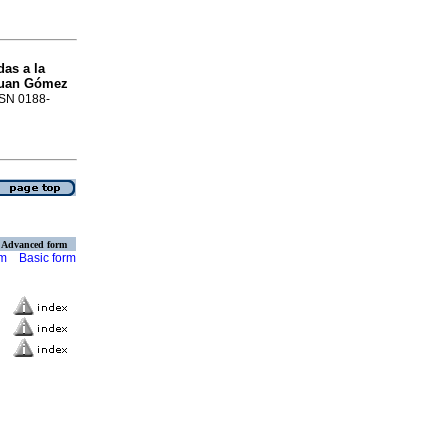
as a la
uan Gómez
SSN 0188-
Advanced form
rm
Basic form